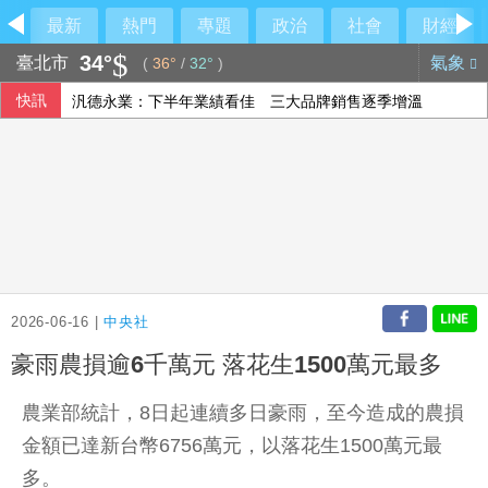
最新
熱門
專題
政治
社會
財經
34°
臺北市
氣象
(
36°
/
32°
)
快訊
汎德永業：下半年業績看佳 三大品牌銷售逐季增溫
台灣迎最大繼承潮 保經提醒留意傳承2挑戰
爽吃米其林錯過飛機？王育敏全甩鍋給「它」
機車安全帽隨意掛 中市警防竊主動代保管已逾35頂
2026-06-16 |
中央社
豪雨農損逾6千萬元 落花生1500萬元最多
農業部統計，8日起連續多日豪雨，至今造成的農損
金額已達新台幣6756萬元，以落花生1500萬元最
多。