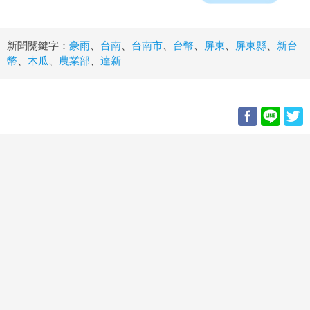
新聞關鍵字：
豪雨
、
台南
、
台南市
、
台幣
、
屏東
、
屏東縣
、
新台
幣
、
木瓜
、
農業部
、
達新