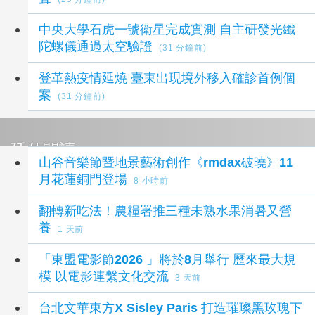
中央大學石虎一號衛星完成實測 自主研發光纖
陀螺儀通過太空驗證
(31 分鐘前)
登革熱疫情延燒 臺東出現境外移入確診首例個
案
(31 分鐘前)
延伸閱讀
山谷音樂節暨地景藝術創作《rmdax破曉》11
月花蓮銅門登場
8 小時前
翻轉新吃法！農糧署推三種未熟水果消暑又營
養
1 天前
「東盟電影節2026 」將於8月舉行 歷來最大規
模 以電影連繫文化交流
3 天前
台北文華東方X Sisley Paris 打造璀璨黑玫瑰下