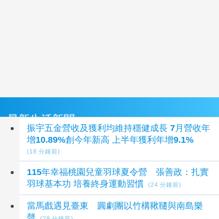
最新生活新聞
振宇五金營收及獲利均維持穩健成長 7月營收年
增10.89%創今年新高 上半年獲利年增9.1%
(18 分鐘前)
115年幸福桃園兒童羽球夏令營 張善政：扎實
羽球基本功 培養終身運動習慣
(24 分鐘前)
當馬戲遇見臺東 圓劇團以竹構鞦韆與南島樂
聲
(29 分鐘前)