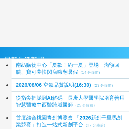
最新生活新聞
南紡購物中心「夏款！約一夏」登場 滿額回
饋、寶可夢快閃店嗨翻暑假
(14 分鐘前)
2026/08/06 空氣品質說明(16:30)
(23 分鐘前)
從指尖把脈到AI解碼 長庚大學醫學院培育善用
智慧醫療中西醫跨域醫師
(25 分鐘前)
首度結合桃園青創博覽會 「2026新創千里馬創
業競賽」打造一站式新創平台
(27 分鐘前)