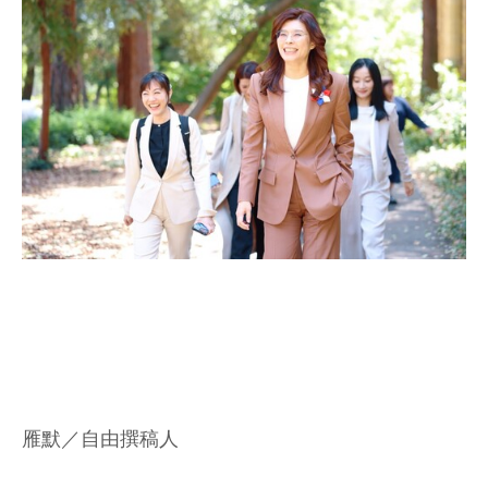
雁默／自由撰稿人