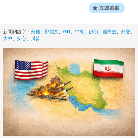
新聞關鍵字：
美國
、
鄭麗文
、
GD
、
中東
、
伊朗
、
國民黨
、
外交
、
大中
、
安心
、
川普