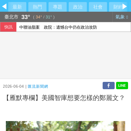
最新
熱門
專題
政治
社會
財經
33°
臺北市
氣象
(
34°
/
31°
)
快訊
中聯油脂案 政院：遺憾台中仍在政治攻防
雄獅上半年EPS 7.27元 下半年營收獲利可期
檢調偵辦貪瀆案 高雄議員范織欽到案應訊
漢光演習 第四作戰區首度前推小琉球驗證跨海機動力
2026-06-04 |
匯流新聞網
【雁默專欄】美國智庫想要怎樣的鄭麗文？