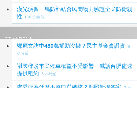
漢光演習 馬防部結合民間物力驗證全民防衛韌
性
(30 分鐘前)
延伸閱讀
鄭麗文訪中480萬補助沒撤？民主基金會證實
6
小時前
謝國樑盼市民停車權益不受影響 喊話台肥儘速
提供租約
6 小時前
盧秀燕為什麼不鬆口選總統？鄭照新揭答案
7 小
時前
中常會移師新竹縣 鄭麗文訪美促成矽谷女力連
線 全力喊話：高科技博士徐欣瑩是帶動台灣的
火車頭
18 小時前
綠營追殺新竹衛生局長 李昶志：雙標民進黨讓