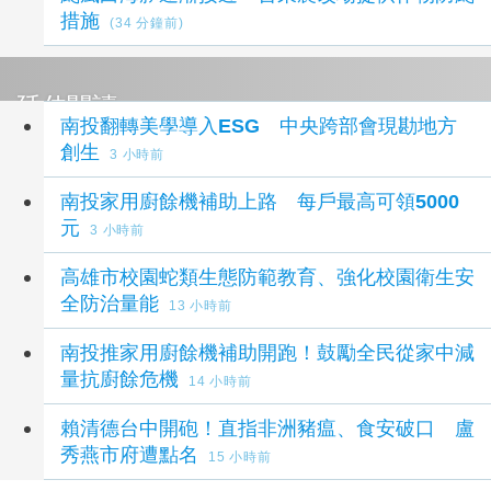
措施
(34 分鐘前)
延伸閱讀
南投翻轉美學導入ESG 中央跨部會現勘地方
創生
3 小時前
南投家用廚餘機補助上路 每戶最高可領5000
元
3 小時前
高雄市校園蛇類生態防範教育、強化校園衛生安
全防治量能
13 小時前
南投推家用廚餘機補助開跑！鼓勵全民從家中減
量抗廚餘危機
14 小時前
賴清德台中開砲！直指非洲豬瘟、食安破口 盧
秀燕市府遭點名
15 小時前