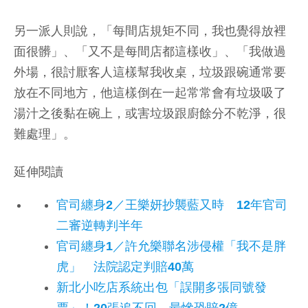
另一派人則說，「每間店規矩不同，我也覺得放裡
面很髒」、「又不是每間店都這樣收」、「我做過
外場，很討厭客人這樣幫我收桌，垃圾跟碗通常要
放在不同地方，他這樣倒在一起常常會有垃圾吸了
湯汁之後黏在碗上，或害垃圾跟廚餘分不乾淨，很
難處理」。
延伸閱讀
官司纏身2／王樂妍抄襲藍又時 12年官司
二審逆轉判半年
官司纏身1／許允樂聯名涉侵權「我不是胖
虎」 法院認定判賠40萬
新北小吃店系統出包「誤開多張同號發