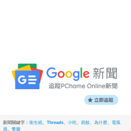
新聞關鍵字：
衛生紙
、
Threads
、
小吃
、
廚餘
、
為什麼
、
電風
扇
、
餐廳