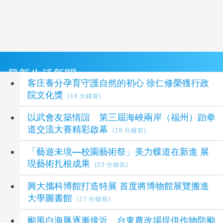
最新生活新聞
客庄養分孕育守護自然的初心 徐仁修榮獲行政
院文化獎
(16 分鐘前)
以武會友築情誼 第三屆海峽兩岸（福州）跆拳
道交流大賽精彩啟幕
(18 分鐘前)
「藝遊未境—校園藝術祭」美力蝶道在新進 展
現藝術扎根成果
(23 分鐘前)
興大攜科博館打造特展 首度將博物館展覽搬進
大學圖書館
(27 分鐘前)
颱風白海豚逐漸接近 台東農改場提供作物防颱