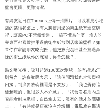
更方便收桌又乾淨，另一派人則認為把垃圾丟進碗
盤會更髒、更難清潔。
有網友近日在Threads上傳一張照片，可以看見小吃
店的某張餐桌上，有人將使用過的衛生紙塞進空碗
裡，讓原PO不禁氣憤道，「搞不懂為什麼一堆人吃
完東西都喜歡把用過的衛生紙放到店家碗盤裡？如
果你在家請朋友吃完飯，他把擦完嘴巴甚至擤過鼻
涕的衛生紙放你的碗裡，你會怎樣？」
貼文曝光後，吸引超過188萬次瀏覽，並有超過2千
則留言，許多鄉民表示，「這個問題我也常常覺得
困擾，到底要放碗裡還是不要放」、「我也覺得這
樣超噁的，但很多人不介意」、「我會看看店內是
否能看到垃圾桶，自己拿去丟，沒有的話才放碗盤
上」、「有時候是店家沒有垃圾桶，電風扇在那邊