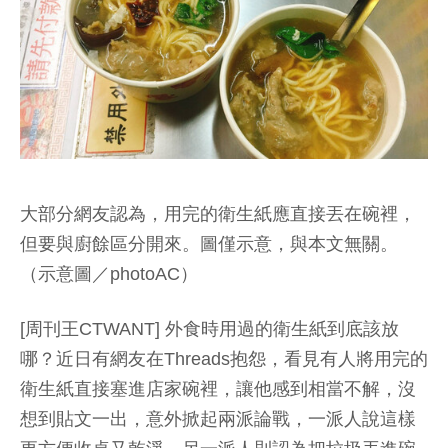
大部分網友認為，用完的衛生紙應直接丟在碗裡，
但要與廚餘區分開來。圖僅示意，與本文無關。
（示意圖／photoAC）
[周刊王CTWANT] 外食時用過的衛生紙到底該放
哪？近日有網友在Threads抱怨，看見有人將用完的
衛生紙直接塞進店家碗裡，讓他感到相當不解，沒
想到貼文一出，意外掀起兩派論戰，一派人說這樣