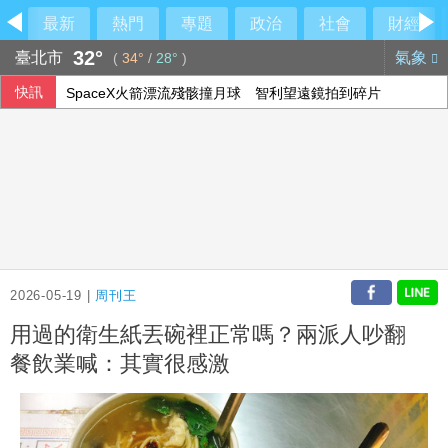
最新
熱門
專題
政治
社會
財經
32°
臺北市
氣象
(
34°
/
28°
)
快訊
SpaceX火箭漂流殘骸撞月球 智利望遠鏡拍到碎片
新台幣開盤升2.5分 為32.29元
股匯兩樣情 新台幣早盤升快1角見32.23元
9艘共艦6架次共機擾台 國軍嚴密監控
2026-05-19 |
周刊王
用過的衛生紙丟碗裡正常嗎？兩派人吵翻
餐飲業喊：其實很感激