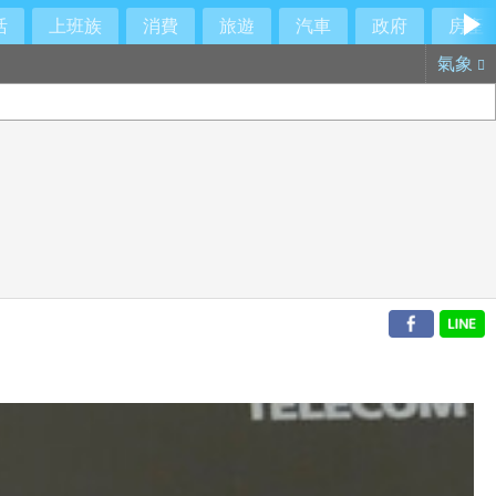
活
上班族
消費
旅遊
汽車
政府
房產
氣象