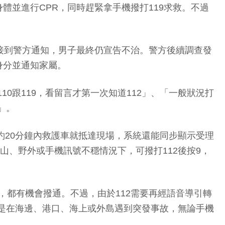
並進行CPR，同時趕緊拿手機撥打119求救。不過
許接到警方通知，男子最終仍宣告不治。警方後續調查發
身分並通知家屬。
0跟119，看留言才第一次知道112」、「一般狀況打
」。
大約20分鐘內救護車就抵達現場，系統還能同步顯示受理
山、野外或手機訊號不穩情況下，可撥打112後按9，
，都有機會撥通。不過，由於112需要再經語音導引轉
若是在海邊、港口、海上或外島遇到突發事故，無論手機