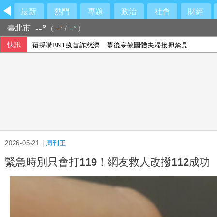
最新
熱門
專題
政治
社會
財經
--°
臺北市
(
--°
/
--°
)
快訊
藉採購BNT疫苗詐慈濟 幕後宗教團體夫婦接押禁見
漢光第2天 淡江大橋首度封橋設3防線阻敵直衝中樞
【獨家】新北市長選戰震撼彈 蔡英文將任蘇巧慧總部主委
2026-05-21 |
周刊王
緊急時別只會打119！網友救人改撥112成