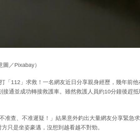
／Pixabay）
9外還能打「112」求救！一名網友近日分享親身經歷，幾年
話立刻接通並成功轉接救護車。雖然救護人員約10分鐘後趕
幾號？不准查、不准遲疑！」結果意外釣出大量網友分享緊
對方只是坐姿豪邁，沒想到越看越不對勁。