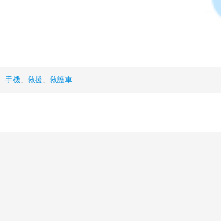
、
手機
、
救援
、
救護車