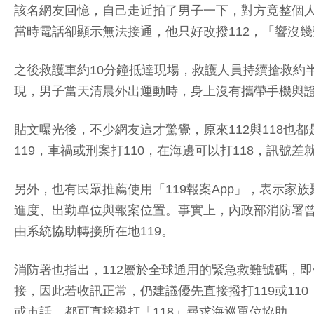
該名網友回憶，自己走近拍了男子一下，對方竟整個人
當時電話卻顯示無法接通，他只好改撥112，「響沒
之後救護車約10分鐘抵達現場，救護人員持續搶救約
現，男子當天清晨外出運動時，身上沒有攜帶手機與
貼文曝光後，不少網友這才驚覺，原來112與118也
119，車禍或刑案打110，在海邊可以打118，訊號
另外，也有民眾推薦使用「119報案App」，表示家
進度、出勤單位與報案位置。事實上，內政部消防署曾
由系統協助轉接所在地119。
消防署也指出，112屬於全球通用的緊急救難號碼，即
接，因此若收訊正常，仍建議優先直接撥打119或1
或市話，都可直接撥打「118」尋求海巡單位協助。