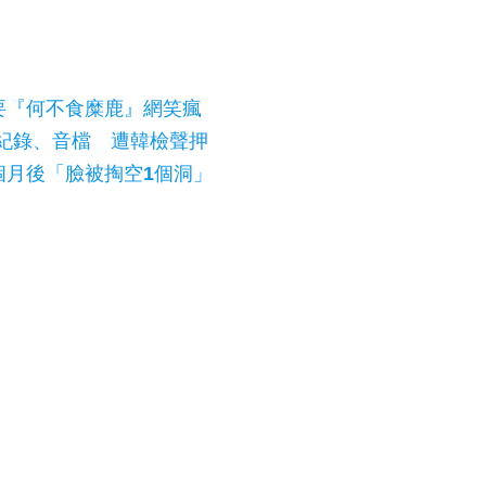
要『何不食糜鹿』網笑瘋
話紀錄、音檔 遭韓檢聲押
個月後「臉被掏空1個洞」