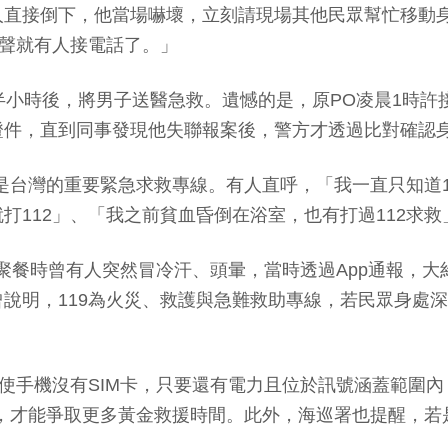
直接倒下，他當場嚇壞，立刻請現場其他民眾幫忙移動身體
幾聲就有人接電話了。」
半小時後，將男子送醫急救。遺憾的是，原PO凌晨1時
證件，直到同事發現他失聯報案後，警方才透過比對確認
都是台灣的重要緊急求救專線。有人直呼，「我一直只知道11
差就打112」、「我之前貧血昏倒在浴室，也有打過112求救
族聚餐時曾有人突然冒冷汗、頭暈，當時透過App通報，
說明，119為火災、救護與急難救助專線，若民眾身處深
使手機沒有SIM卡，只要還有電力且位於訊號涵蓋範圍內
10，才能爭取更多黃金救援時間。此外，海巡署也提醒，