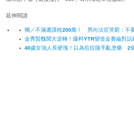
延伸閱讀
獨／不滿遭課稅200萬！ 男向法官哭窮：不
金秀賢醜聞大逆轉！爆料YTR變造金賽綸對
40歲女強人長硬塊！以為痘痘隨手亂塗藥 2