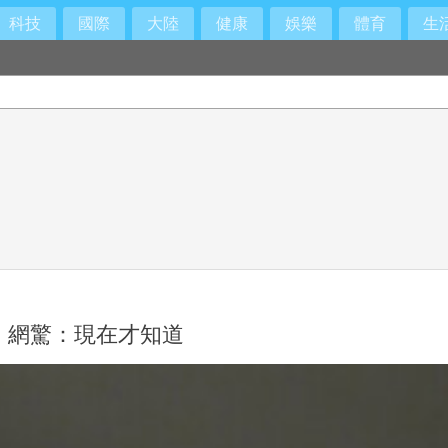
科技
國際
大陸
健康
娛樂
體育
生
功 網驚：現在才知道