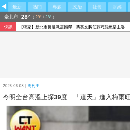
最新
熱門
專題
政治
社會
財經
28°
臺北市
(
29°
/
28°
)
快訊
【獨家】新北市長選戰震撼彈 蔡英文將任蘇巧慧總部主委
藉採購BNT疫苗詐慈濟 幕後宗教團體夫婦接押禁見
漢光第2天 淡江大橋首度封橋設3防線阻敵直衝中樞
2026-06-03 |
周刊王
今明全台高溫上探39度 「這天」進入梅雨