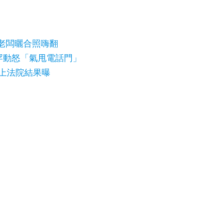
老闆曬合照嗨翻
罕動怒「氣甩電話門」
上法院結果曝