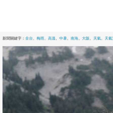
新聞關鍵字：
全台
、
梅雨
、
高溫
、
中暑
、
南海
、
大阪
、
天氣
、
天氣