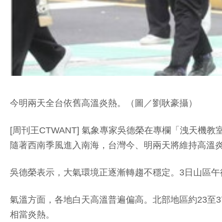
今明兩天全台依舊高溫炎熱。（圖／劉耿豪攝）
[周刊王CTWANT] 氣象專家吳德榮在專欄「洩天
隨著西南季風進入南海，台灣今、明兩天將維持高溫
吳德榮表示，大氣環境正逐漸轉趨不穩定。3日山區午
氣溫方面，各地白天高溫普遍偏高。北部地區約23至37
相當炎熱。