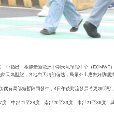
機教室」中指出，根據最新歐洲中期天氣預報中心（ECMW
炎熱天氣型態，各地白天晴朗偏熱，民眾外出應做好防曬
後偶有局部短暫陣雨發生，4日午後對流發展將更加明顯
度，中部21至38度，南部20至39度，東部21至36度