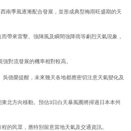
與西南季風逐漸配合發展，並形成典型梅雨旺盛期的天
進而帶來雷擊、強陣風及瞬間強降雨等劇烈天氣現象，
現強對流發展的機率相對較高。
加。吳德榮提醒，未來幾天各地都應密切注意天氣變化及
朝東北方向移動。預估3日白天暴風圈將掃過日本本州
行程的民眾，應特別留意當地天氣及交通資訊。