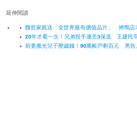
延伸閱讀
魏哲家親送「全世界最有價值晶片」 烤鴨店
20年才看一次！兄弟投手連丟3保送 王建民
前妻搬光兒子壓歲錢！90萬帳戶剩百元 男告