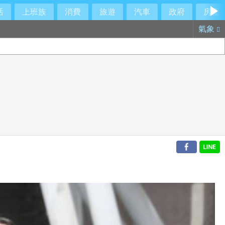
活
上班族
消費
旅遊
汽車
政府
房產
氣象