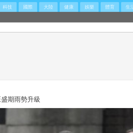
科技
國際
大陸
健康
娛樂
體育
生
旺盛期雨勢升級