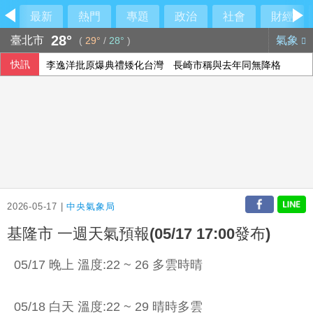
最新
熱門
專題
政治
社會
財經
28°
臺北市
氣象
(
29°
/
28°
)
快訊
李逸洋批原爆典禮矮化台灣 長崎市稱與去年同無降格
傳土耳其限制商船入黑海 官員：船舶通行依然順暢
以總理拒絕美15點加薩計畫 稱哈瑪斯徹底繳械才撤軍
伊朗最高領袖行蹤成謎 國營媒體：總統近期見過他
2026-05-17 |
中央氣象局
基隆市 一週天氣預報(05/17 17:00發布)
05/17 晚上 溫度:22 ~ 26 多雲時晴
05/18 白天 溫度:22 ~ 29 晴時多雲