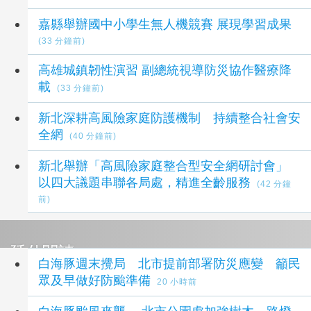
嘉縣舉辦國中小學生無人機競賽 展現學習成果
(33 分鐘前)
高雄城鎮韌性演習 副總統視導防災協作醫療降
載
(33 分鐘前)
新北深耕高風險家庭防護機制 持續整合社會安
全網
(40 分鐘前)
新北舉辦「高風險家庭整合型安全網研討會」
以四大議題串聯各局處，精進全齡服務
(42 分鐘
前)
延伸閱讀
白海豚週末攪局 北市提前部署防災應變 籲民
眾及早做好防颱準備
20 小時前