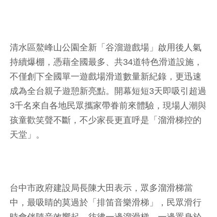
清水區鰲峰山公園全新「谷溜遊戲場」啟用後人氣
持續爆棚，憑藉全國最多、共34道特色滑道設施，
不僅創下全國單一遊戲場滑道數量新紀錄，更迅速
成為全台親子遊憩新亮點。開幕短短3天即吸引超過
3千名來自各地民眾攜家帶眷前來體驗，現場人潮與
孩童歡笑聲不斷，不少家長更直呼是「溜滑梯控的
天堂」。
台中市政府建設局長陳大田表示，眾多溜滑梯當
中，最吸睛的莫過於「排笛音樂滑梯」，民眾滑行