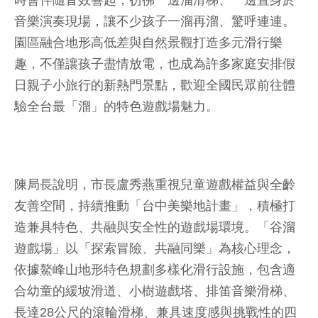
時會伴隨音效響起，彷彿一邊溜滑梯、一邊置身於
音樂演奏現場，讓不少孩子一溜再溜、驚呼連連。
園區融合地形高低差與自然景觀打造多元滑行樂
趣，不僅讓孩子盡情放電，也成為許多家庭安排假
日親子小旅行的新熱門景點，歡迎全國民眾前往體
驗全台最「溜」的特色遊戲場魅力。
陳局長說明，市長盧秀燕重視兒童遊戲權益與全齡
友善空間，持續推動「台中美樂地計畫」，積極打
造兼具特色、共融與安全性的遊戲場環境。「谷溜
遊戲場」以「探索冒險、共融同樂」為核心理念，
依據鰲峰山地形特色規劃多樣化滑行設施，包含適
合幼童的緩坡滑道、小樹遊戲塔、排笛音樂滑梯、
長達28公尺的滾輪滑梯、兼具速度感與挑戰性的四