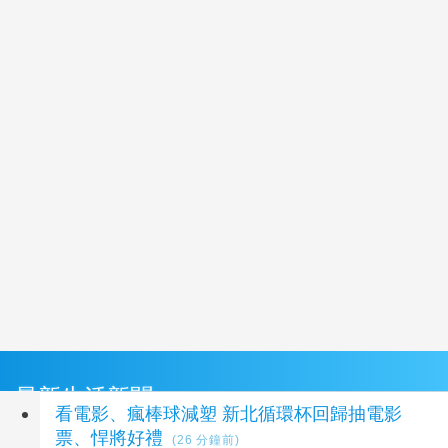
最新生活新聞
看電影、瘋棒球減塑 新北循環杯回歸抽電影
票、悍將好禮
(26 分鐘前)