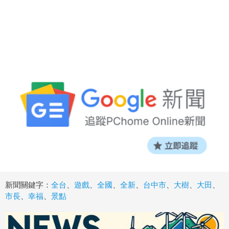
新聞關鍵字：
全台
、
遊戲
、
全國
、
全新
、
台中市
、
大樹
、
大田
、
市長
、
幸福
、
景點