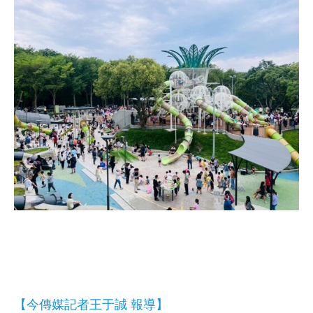
【今傳媒記者王于誠 報導】