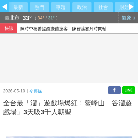
最新
熱門
專題
政治
社會
財經
33°
臺北市
氣象
(
34°
/
31°
)
快訊
陳時中稱曾提醒疫苗掮客 陳智菡怒列時間軸
「六都電競 x 傳說對決城市賽」桃園站本周日開戰 職業選手、
菲澳防長重申台海和平重要性 同意深化防務合作
阿根廷私有財產法引民怨 數千人抗議與警方爆發衝突
2026-05-10 |
今傳媒
全台最「溜」遊戲場爆紅！鰲峰山「谷溜遊
戲場」3天吸3千人朝聖