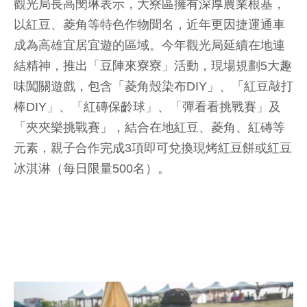
觀光局長高閔琳表示，大寮區擁有深厚農業根基，
以紅豆、菱角等特色作物聞名，近年更因捷運通車
成為高雄宜居宜遊的區域。今年觀光局延續在地連
結精神，推出「豆陣來寮寮」活動，現場規劃5大趣
味闖關遊戲，包含「菱角殼染布DIY」、「紅豆敲打
棒DIY」、「紅磚保齡球」、「彈看看挑戰賽」及
「夾夾樂挑戰賽」，結合在地紅豆、菱角、紅磚等
元素，親子合作完成3項即可兌換現烤紅豆餅或紅豆
冰淇淋（每日限量500名）。