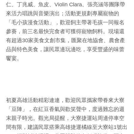
仁、丁兆威、魚皮、Violin Clara、張亮涵等團隊帶
來活力唱跳與音樂演出；活動更規劃專屬寵物的
「毛小孩漫食活動」，歡迎飼主帶著毛孩一同報名
參賽，前三名最快完食者可獲得寵物飼料。現場還
有超過30家美食文創市集，匯聚在地協會、農會產
品與特色美食，讓民眾邊玩邊吃，享受豐盛的味蕾
饗宴。
初夏高雄活動精彩連連，歡迎民眾攜家帶眷來大寮
「豆陣」，在紅豆香氣與歡笑聲中，度過難忘的週
末親子時光。觀光局提醒，大寮捷運站周邊停車空
間有限，建議民眾搭乘高雄捷運橘線至大寮站1號出