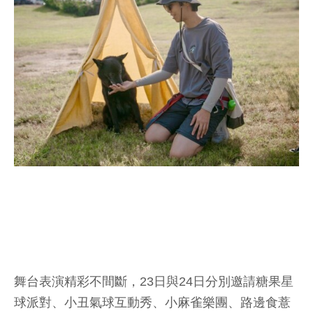
舞台表演精彩不間斷，23日與24日分別邀請糖果星
球派對、小丑氣球互動秀、小麻雀樂團、路邊食薏