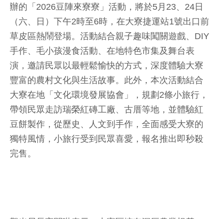
辦的「2026豆陣來寮寮」活動，將於5月23、24日
（六、日）下午2時至6時，在大寮捷運站1號出口前
草皮區熱鬧登場。活動結合親子趣味闖關遊戲、DIY
手作、毛小孩漫食活動、在地特色市集及舞台表
演，邀請民眾以最輕鬆愉快的方式，深度體驗大寮
豐富的農村文化與生活故事。此外，本次活動結合
大寮在地「文化環境發展協會」，規劃2條小旅行，
帶領民眾走訪瑞榮紅磚工廠、古厝等地，並體驗紅
豆餅製作，從歷史、人文到手作，全面感受大寮的
獨特風情，小旅行受到民眾喜愛，報名推出即秒殺
完售。