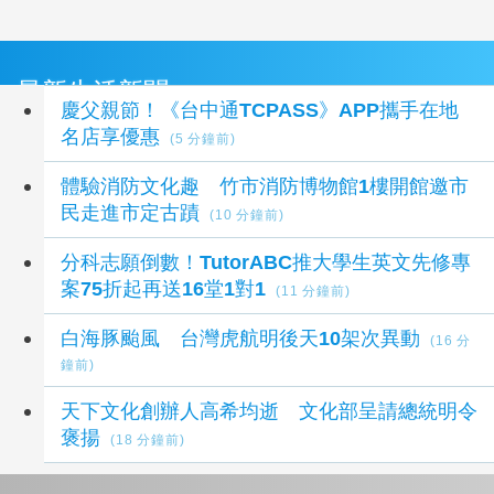
最新生活新聞
慶父親節！《台中通TCPASS》APP攜手在地
名店享優惠
(5 分鐘前)
體驗消防文化趣 竹市消防博物館1樓開館邀市
民走進市定古蹟
(10 分鐘前)
分科志願倒數！TutorABC推大學生英文先修專
案75折起再送16堂1對1
(11 分鐘前)
白海豚颱風 台灣虎航明後天10架次異動
(16 分
鐘前)
天下文化創辦人高希均逝 文化部呈請總統明令
褒揚
(18 分鐘前)