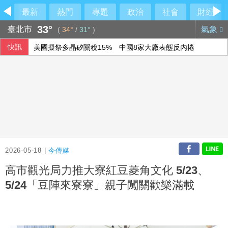
最新
熱門
專題
政治
社會
財經
33°
臺北市
氣象
(
34°
/
31°
)
快訊
美國擬祭多晶矽關稅15% 中國8家大廠表態反內捲
農水署活動喊「黃世杰凍蒜」 他舉報賄選
颱風白海豚逼近 台電動員7215人投入防颱準備
40公里就能做公益 富邦全民線上跑至10月底
2026-05-18 |
今傳媒
高市觀光局力推大寮紅豆菱角文化 5/23、
5/24「豆陣來寮寮」親子闖關歡樂滿載