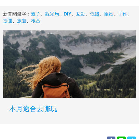
新聞關鍵字：
親子
、
觀光局
、
DIY
、
互動
、
低碳
、
寵物
、
手作
、
捷運
、
旅遊
、
根基
本月適合去哪玩