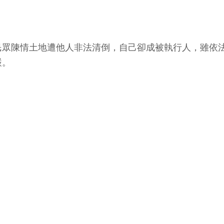
民眾陳情土地遭他人非法清倒，自己卻成被執行人，雖依
嚴。