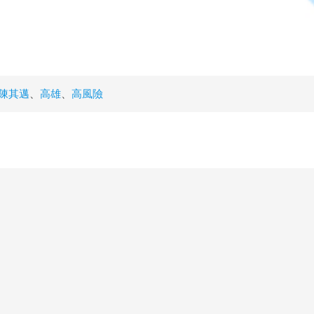
陳其邁
、
高雄
、
高風險