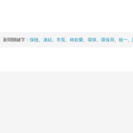
新聞關鍵字：
保險
、
凍結
、
市長
、
林欽榮
、
環保
、
環保局
、
統一
、