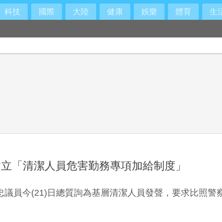
科技
國際
大陸
健康
娛樂
體育
生
建立「清潔人員危害勤務專項加給制度」
忠議員今(21)日總質詢為基層清潔人員發聲，要求比照