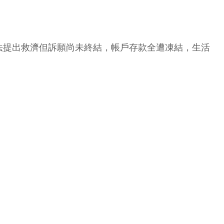
法提出救濟但訴願尚未終結，帳戶存款全遭凍結，生活