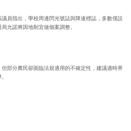
張議員指出，學校周邊閃光號誌與降速標誌，多數僅設
通局允諾將因地制宜做個案調整。
，但部分農民卻面臨法規適用的不確定性，建議適時界
導。