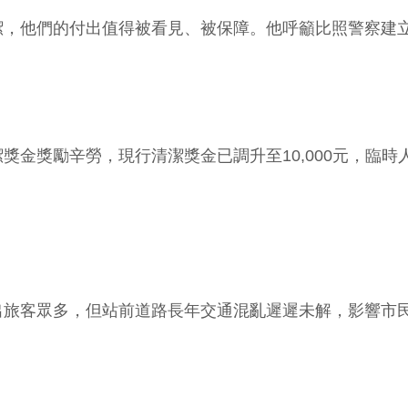
潔，他們的付出值得被看見、被保障。他呼籲比照警察建
金獎勵辛勞，現行清潔獎金已調升至10,000元，臨時人
出旅客眾多，但站前道路長年交通混亂遲遲未解，影響市