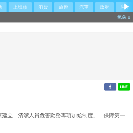
活
上班族
消費
旅遊
汽車
政府
房產
氣象
警察建立「清潔人員危害勤務專項加給制度」，保障第一