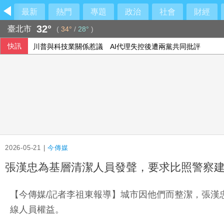
最新
熱門
專題
政治
社會
財經
32°
臺北市
(
34°
/
28°
)
快訊
川普與科技業關係惹議 AI代理失控後遭兩黨共同批評
李灝宇替補2打數未敲安 拚MLB台將單季最多安卡關
漢光演習 淡水河道阻絕設置防共軍溯河直取首都
7月CPI年增率2.54%連3月破通膨警戒線 雞蛋漲幅近10%
2026-05-21 |
今傳媒
張漢忠為基層清潔人員發聲，要求比照警察
【今傳媒/記者李祖東報導】城市因他們而整潔，張漢
線人員權益。