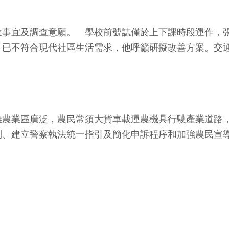
收事宜及調查意願。 學校前號誌僅於上下課時段運作，
，已不符合現代社區生活需求，他呼籲研擬改善方案。交
雄農業區廣泛，農民常須大貨車載運農機具行駛產業道路
制、建立警察執法統一指引及簡化申訴程序和加強農民宣
。