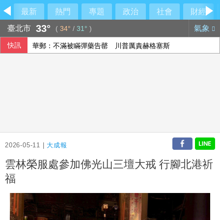
最新
熱門
專題
政治
社會
財經
33°
臺北市
氣象
(
34°
/
31°
)
快訊
華郵：不滿被瞞彈藥告罄 川普厲責赫格塞斯
中國國徽貼進台中社宅！市府認AI出包
民眾黨控徐佳青帶兒登東沙島 監院開罰
荷莫茲海峽可望重啟通航 金價連4漲創7週來高點
2026-05-11 |
大成報
雲林榮服處參加佛光山三壇大戒 行腳北港祈
福