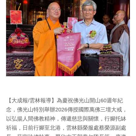
【大成報/雲林報導】為慶祝佛光山開山60週年紀
念，佛光山特別舉辦2026傳授國際萬佛三壇大戒，
以弘揚人間佛教精神，傳遞慈悲與關懷，行腳托缽
祈福，日前行腳至北港，雲林縣榮服處蔡榮源副處