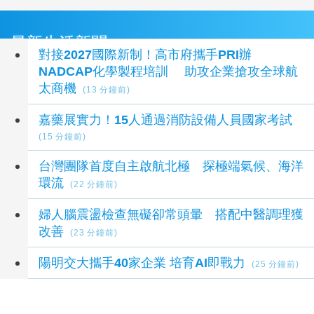
最新生活新聞
對接2027國際新制！高市府攜手PRI辦
NADCAP化學製程培訓 助攻企業搶攻全球航
太商機
(13 分鐘前)
嘉藥展實力！15人通過消防設備人員國家考試
(15 分鐘前)
台灣團隊首度自主啟航北極 探極端氣候、海洋
環流
(22 分鐘前)
婦人腦震盪檢查無礙卻常頭暈 搭配中醫調理獲
改善
(23 分鐘前)
陽明交大攜手40家企業 培育AI即戰力
(25 分鐘前)