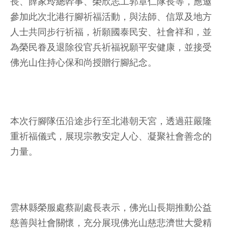
長、薛家玲總幹事、榮欣志工郭章仁隊長等，應邀
參加此次北港行腳祈福活動，與法師、信眾及地方
人士共同步行祈福，祈願國泰民安、社會祥和，並
為榮民眷及退除役官兵祈福祝願平安健康，並接受
佛光山住持心保和尚授贈行腳紀念。
本次行腳隊伍沿途步行至北港朝天宮，透過莊嚴隆
重祈福儀式，展現宗教安定人心、凝聚社會善念的
力量。
雲林縣榮服處蔡副處長表示，佛光山長期推動公益
慈善與社會關懷，充分展現佛光山慈悲濟世大愛精