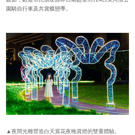
園騎自行車及共賞蝶戀季。
▲夜間光雕營造白天賞花夜晚賞燈的雙重體驗。