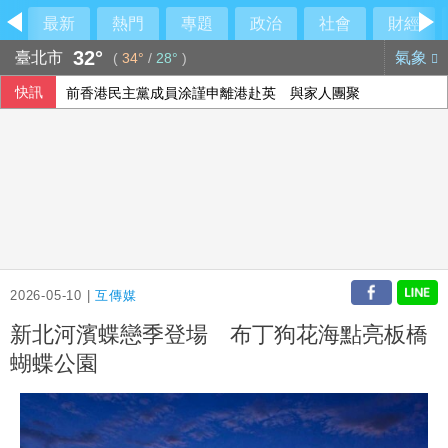
最新
熱門
專題
政治
社會
財經
32°
臺北市
氣象
(
34°
/
28°
)
快訊
前香港民主黨成員涂謹申離港赴英 與家人團聚
李灝宇替補2打數未敲安 拚MLB台將單季最多安卡關
川普與科技業關係惹議 AI代理失控後遭兩黨共同批評
宇樹科技確定發行價 發行後市值約2911億元
2026-05-10 |
互傳媒
新北河濱蝶戀季登場 布丁狗花海點亮板橋
蝴蝶公園