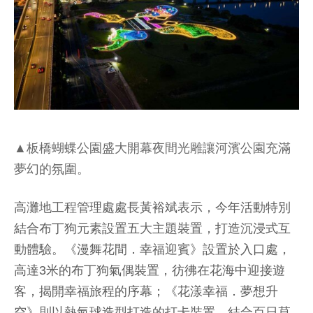
▲板橋蝴蝶公園盛大開幕夜間光雕讓河濱公園充滿
夢幻的氛圍。
高灘地工程管理處處長黃裕斌表示，今年活動特別
結合布丁狗元素設置五大主題裝置，打造沉浸式互
動體驗。《漫舞花間．幸福迎賓》設置於入口處，
高達3米的布丁狗氣偶裝置，彷彿在花海中迎接遊
客，揭開幸福旅程的序幕；《花漾幸福．夢想升
空》則以熱氣球造型打造的打卡裝置，結合百日草