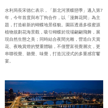
水利局長宋德仁表示，「新北河濱蝶戀季」邁入第7
年，今年首度與布丁狗合作，以「漫舞花間」為主
題，打造嶄新的蝴蝶地景樣貌。園區透過多樣蜜源
植物規劃花海景觀，吸引蝴蝶於現場翩翩飛舞，展
現自然生態之美；同時結合夜間光雕，營造白天賞
花、夜晚賞燈的雙重體驗，不僅豐富視覺層次，更
串聯視覺、聽覺、味覺，打造沉浸式的多重感官饗
宴。