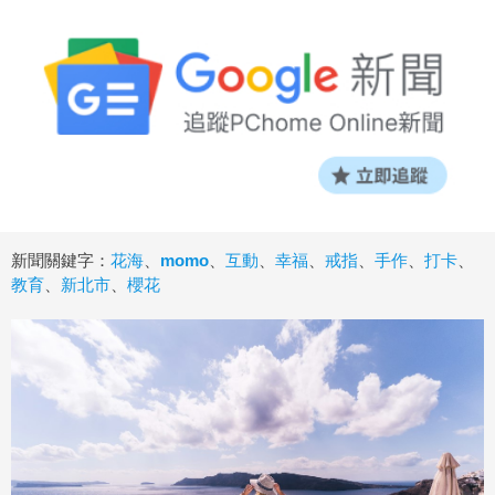
新聞關鍵字：
花海
、
momo
、
互動
、
幸福
、
戒指
、
手作
、
打卡
、
教育
、
新北市
、
櫻花