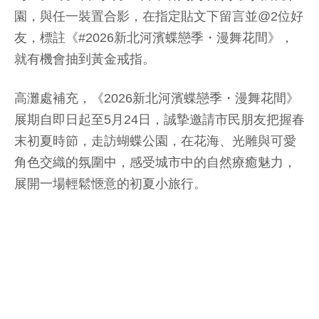
園，與任一裝置合影，在指定貼文下留言並@2位好
友，標註《#2026新北河濱蝶戀季・漫舞花間》，
就有機會抽到黃金戒指。
高灘處補充，《2026新北河濱蝶戀季・漫舞花間》
展期自即日起至5月24日，誠摯邀請市民朋友把握春
末初夏時節，走訪蝴蝶公園，在花海、光雕與可愛
角色交織的氛圍中，感受城市中的自然療癒魅力，
展開一場輕鬆愜意的初夏小旅行。