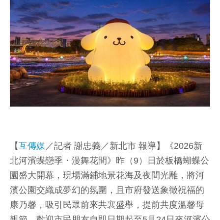
【
互傳媒
／記者 謝忠義／新北市 報導】《2026新
北河濱蝶戀季・漫舞花間》昨（9）日於板橋蝴蝶公
園盛大開幕，現場滿鋪地景花海及夜間光雕，將河
濱公園交織成夢幻的氛圍，且市府發送象徵祝福的
康乃馨，吸引民眾前來共襄盛舉，提前共度溫馨母
親節，歡迎市民朋友自即日期起至5月24日來河濱公