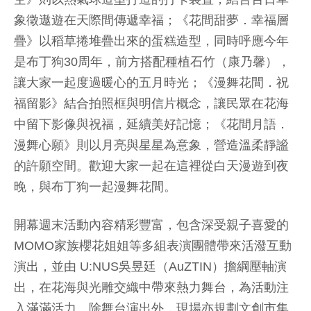
象徵遨遊在天際間傳遞幸福；《花間甜夢．幸福層
疊》以稻草捲堆疊出來的蛋糕造型，同時呼應今年
是布丁狗30周年，前方搭配種植石竹（康乃馨），
讓大家一起度過暖心的五月時光；《漫舞花間．祝
福留影》結合拍照框與明信片概念，讓民眾在花海
中留下影像與祝福，延續美好記憶；《花間月語．
漫舞心願》則以月亮與星星為意象，營造溫柔靜謐
的許願空間。歡迎大家一起在這裡從白天漫遊到夜
晚，與布丁狗一起漫舞花間。
開幕週末活動內容精彩豐富，包含深受親子喜愛的
MOMO家族櫻花姐姐等多組表演團體帶來活潑互動
演出，並由 U:NUS吳昱廷（AuZTIN）擔綱壓軸演
出，在花海與光雕交織中帶來熱力舞台，為活動注
入滿滿活力。除舞台演出外，現場亦規劃文創市集