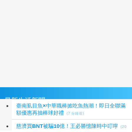
最新生活新聞
臺南虱目魚×中華職棒掀吃魚熱潮！即日全聯滿
額優惠再抽棒球好禮
(7 分鐘前)
慈濟買BNT被騙10億！王必勝憶陳時中叮嚀
(20