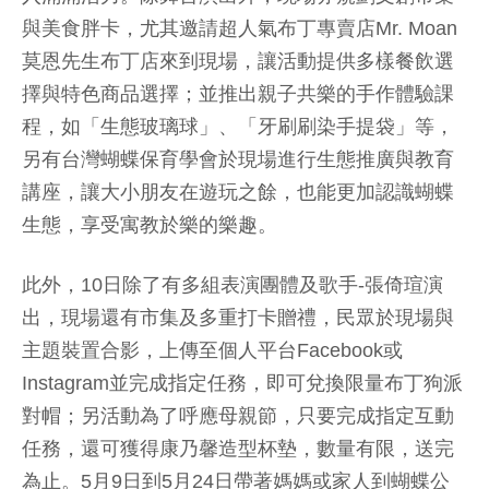
與美食胖卡，尤其邀請超人氣布丁專賣店Mr. Moan
莫恩先生布丁店來到現場，讓活動提供多樣餐飲選
擇與特色商品選擇；並推出親子共樂的手作體驗課
程，如「生態玻璃球」、「牙刷刷染手提袋」等，
另有台灣蝴蝶保育學會於現場進行生態推廣與教育
講座，讓大小朋友在遊玩之餘，也能更加認識蝴蝶
生態，享受寓教於樂的樂趣。
此外，10日除了有多組表演團體及歌手-張倚瑄演
出，現場還有市集及多重打卡贈禮，民眾於現場與
主題裝置合影，上傳至個人平台Facebook或
Instagram並完成指定任務，即可兌換限量布丁狗派
對帽；另活動為了呼應母親節，只要完成指定互動
任務，還可獲得康乃馨造型杯墊，數量有限，送完
為止。5月9日到5月24日帶著媽媽或家人到蝴蝶公