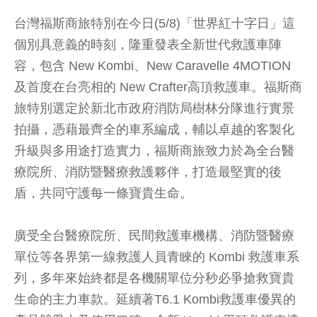
台灣福斯商旅特別在今日(5/8)「世界紅十字日」這
個別具意義的時刻，隆重發表全新世代救護車陣
容，包含 New Kombi、New Caravelle 4MOTION
及首度在台亮相的 New Crafter高頂救護車。福斯商
旅特別選定於新北市政府消防局樹林分隊進行實景
拍攝，憑藉最齊全的車系編成，輔以卓越的客製化
升級與多用途打造實力，福斯商旅致力於為全台醫
療院所、消防暨醫療救護夥伴，打造最堅實的後
盾，共同守護每一條寶貴生命。
廣受全台醫療院所、民間救護車機構、消防暨醫療
單位等各界第一線救護人員青睞的 Kombi 救護車系
列，多年來始終都是各機關單位分秒必爭搶救寶貴
生命的主力車款。延續著T6.1 Kombi救護車優異的