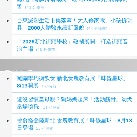
警
(43 分鐘前)
台東減塑生活市集落幕！大人修家電、小孩拆玩
具 2000人體驗永續新風貌
(44 分鐘前)
「2026新北街頭學校」熱鬧展開 打造街頭音
浪主場
(45 分鐘前)
延伸閱讀
闖關學均衡飲食 新北食農教育展「味覺星球」
8/13開展
7 小時前
還沒習慣當母親？狗媽媽起床「活動筋骨」幼犬
當場噴飛
11 小時前
挑食怪登陸新北 食農教育展「味覺星球」8月13
日登場
15 小時前