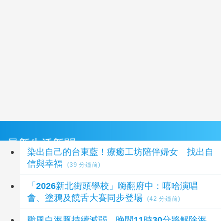
最新生活新聞
染出自己的台東藍！療癒工坊陪伴婦女 找出自
信與幸福
(39 分鐘前)
「2026新北街頭學校」嗨翻府中：嘻哈演唱
會、塗鴉及饒舌大賽同步登場
(42 分鐘前)
颱風白海豚持續減弱 晚間11時30分將解除海