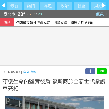
最新
熱門
專題
政治
社會
財經
28°
臺北市
氣象
(
29°
/
28°
)
快訊
伊朗最高領袖行蹤成謎 國營媒體：總統近期見過他
李逸洋批原爆典禮矮化台灣 長崎市稱與去年同無降格
美媒：蘋果正測試iPhone、MacBook用長鑫存儲晶片
傳土耳其限制商船入黑海 官員：船舶通行依然順暢
2026-05-09 |
自立晚報
守護生命的堅實後盾 福斯商旅全新世代救護
車亮相