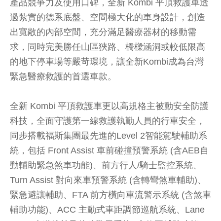
產品競爭力及使用口碑，全新 Kombi 平頂救護車透
過紮實的德系底盤、空間極大化的車身設計，創造
出寬敞的內部空間，充分滿足醫療器材的移動需
求，同時完美勝任山區狹路、橋樑涵洞或較低限高
的地下停車場等嚴苛環境，讓全新Kombi成為台灣
緊急醫療救護的首選車款。
全新 Kombi 平頂救護車更以高規格主被動安全防護
科技，全面守護第一線救護執勤人員的行車安全，
同步搭載福斯集團最先進的Level 2智能駕駛輔助系
統，包括 Front Assist 車前碰撞預警系統 (含AEB自
動輔助緊急煞車功能)、前方行人/騎士監控系統、
Turn Assist 對向來車預警系統 (含轉彎煞車輔助)、
緊急避讓輔助、FTA 前方橫向車流警示系統 (含煞車
輔助功能)、ACC 主動式車距調節巡航系統、Lane