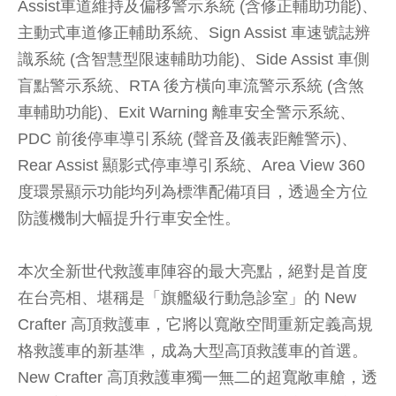
Assist車道維持及偏移警示系統 (含修正輔助功能)、
主動式車道修正輔助系統、Sign Assist 車速號誌辨
識系統 (含智慧型限速輔助功能)、Side Assist 車側
盲點警示系統、RTA 後方橫向車流警示系統 (含煞
車輔助功能)、Exit Warning 離車安全警示系統、
PDC 前後停車導引系統 (聲音及儀表距離警示)、
Rear Assist 顯影式停車導引系統、Area View 360
度環景顯示功能均列為標準配備項目，透過全方位
防護機制大幅提升行車安全性。
本次全新世代救護車陣容的最大亮點，絕對是首度
在台亮相、堪稱是「旗艦級行動急診室」的 New
Crafter 高頂救護車，它將以寬敞空間重新定義高規
格救護車的新基準，成為大型高頂救護車的首選。
New Crafter 高頂救護車獨一無二的超寬敞車艙，透