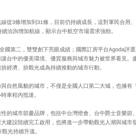
線從3條增加到31條，目前仍持續成長，這對軍民合用
持續洽詢增加航線，顯示台中航空市場需求強勁。
全國第二，雙雙創下亮眼成績；國際訂房平台Agoda評
時讓台中的優美環境、優質服務與城市魅力被世界看見。
讓拚經濟、拚觀光成為持續推動的城市行動。
力與自然風貌的城市，不僅是全國人口第二大城，也擁有
小時車程內抵達。
表性的城市節慶品牌，包括中台灣燈會、台中爵士音樂節
大建設陸續完工啟用，也將進一步帶動觀光人潮與城市發
城市觀光持續升溫。