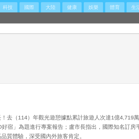
科技
國際
大陸
健康
娛樂
體育
生
去（114）年觀光遊憩據點累計旅遊人次達1億4,719
O好宿」為題進行專案報告；盧市長指出，國際知名訂房平台
高品質體驗，深受國內外旅客肯定。