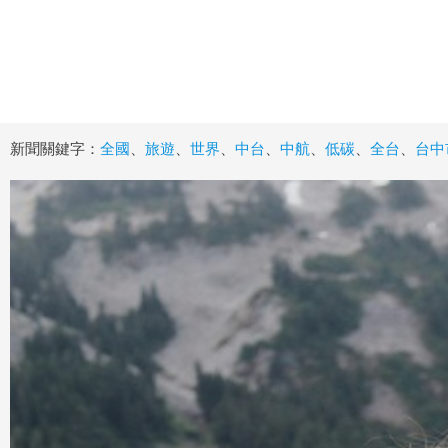
新聞關鍵字：
全國
、
旅遊
、
世界
、
中台
、
中航
、
低碳
、
全台
、
台中