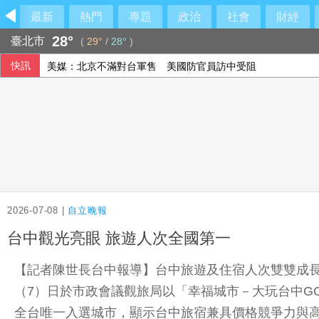
最新
熱門
專題
政治
社會
財經
28°
臺北市
(
29°
/
28°
)
快訊
美媒：北京不滿對台軍售 美國防官員訪中受阻
美公布就業報告前夕 美股多收黑
伊朗擬禁美以船隻過海峽 國際油價大漲逾3美元
2026-07-08 |
自立晚報
台中觀光亮眼 旅遊人次全國第一
【記者陳世長台中報導】台中旅遊及住宿人次雙雙成長！
（7）日於市政會議觀旅局以「幸福城市－大玩台中G
全台唯一入選城市，顯示台中旅宿兼具價格競爭力與