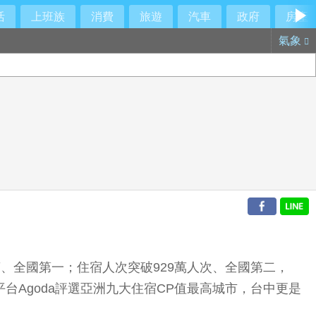
活
上班族
消費
旅遊
汽車
政府
房產
氣象
萬、全國第一；住宿人次突破929萬人次、全國第二，
Agoda評選亞洲九大住宿CP值最高城市，台中更是