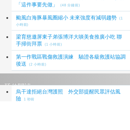
「這件事要先做」
(48 分鐘前)
颱風白海豚暴風圈縮小 未來強度有減弱趨勢
(1
小時前)
梁育慈邀屏東子弟張博洋大啖美食推廣小吃 聯
手掃街拜票
(1 小時前)
第一作戰區戰傷救護演練 驗證各級救護站協調
後送
(2 小時前)
延伸閱讀
烏干達拒絕台灣護照 外交部提醒民眾評估風
險
1 秒前
中國粉絲赴泰追星糾紛頻傳 中國駐泰使館籲文
明守法
1 小時前