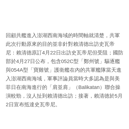
回顧共艦進入澎湖西南海域的時間軸就清楚，共軍
此次行動原來的目的並非針對賴清德出訪史瓦帝
尼：賴清德原訂4月22日出訪史瓦帝尼但受阻；國防
部於4月27日公布，包含052C型「鄭州號」驅逐艦
與054A型「寶雞號」護衛艦在內的共軍艦隊當天進
入澎湖西南海域，軍事評論員當時大多認為是與美
菲日在南海進行的「肩並肩」（Balikatan）聯合操
演較勁，沒人扯到賴清德出訪；接著，賴清德於5月
2日宣布抵達史瓦帝尼。