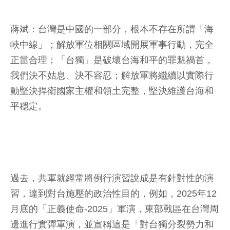
蔣斌：台灣是中國的一部分，根本不存在所謂「海
峽中線」；解放軍位相關區域開展軍事行動，完全
正當合理；「台獨」是破壞台海和平的罪魁禍首，
我們決不姑息、決不容忍；解放軍將繼續以實際行
動堅決捍衛國家主權和領土完整，堅決維護台海和
平穩定。
過去，共軍就經常將例行演習說成是有針對性的演
習，達到對台施壓的政治性目的，例如，2025年12
月底的「正義使命-2025」軍演，東部戰區在台灣周
邊進行實彈軍演，並宣稱這是「對台獨分裂勢力和