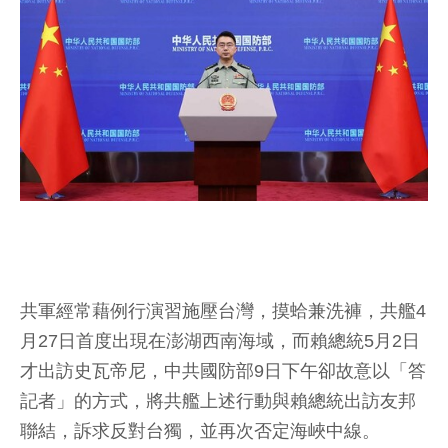
共軍經常藉例行演習施壓台灣，摸蛤兼洗褲，共艦4
月27日首度出現在澎湖西南海域，而賴總統5月2日
才出訪史瓦帝尼，中共國防部9日下午卻故意以「答
記者」的方式，將共艦上述行動與賴總統出訪友邦
聯結，訴求反對台獨，並再次否定海峽中線。