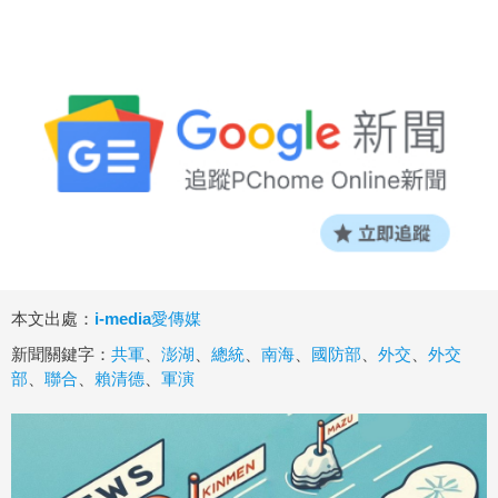
本文出處：
i-media愛傳媒
新聞關鍵字：
共軍
、
澎湖
、
總統
、
南海
、
國防部
、
外交
、
外交
部
、
聯合
、
賴清德
、
軍演