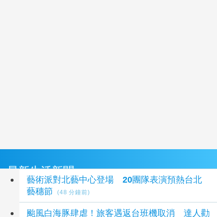
最新生活新聞
藝術派對北藝中心登場 20團隊表演預熱台北
藝穗節
(48 分鐘前)
颱風白海豚肆虐！旅客遇返台班機取消 達人勸