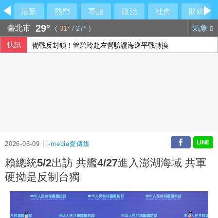
最新
熱門
專題
政治
社會
財經
29°
臺北市
氣象
(
31°
/
27°
)
快訊
備戰反封鎖！管碧玲赴左營驗證海巡平戰轉換
俄軍空襲烏克蘭首都基輔及周邊區域 造成4人喪命
泰國校園槍擊案增至9死 遭波及12歲女童不治
大馬人也愛吃 台灣美食征服在地味蕾
2026-05-09 |
i-media愛傳媒
賴總統5/2出訪 共艦4/27進入澎湖海域 共軍
硬拗是反制台獨