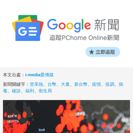
本文出處：
i-media愛傳媒
新聞關鍵字：
登革熱
、
台幣
、
大量
、
新台幣
、
疫情
、
疫調
、
病
毒
、
確診
、
福利
、
衛生局