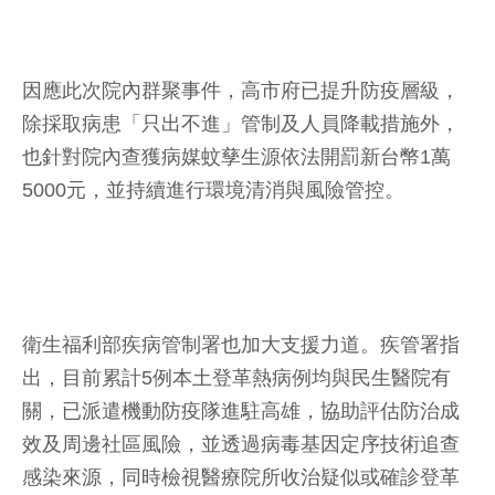
因應此次院內群聚事件，高市府已提升防疫層級，
除採取病患「只出不進」管制及人員降載措施外，
也針對院內查獲病媒蚊孳生源依法開罰新台幣1萬
5000元，並持續進行環境清消與風險管控。
衛生福利部疾病管制署也加大支援力道。疾管署指
出，目前累計5例本土登革熱病例均與民生醫院有
關，已派遣機動防疫隊進駐高雄，協助評估防治成
效及周邊社區風險，並透過病毒基因定序技術追查
感染來源，同時檢視醫療院所收治疑似或確診登革