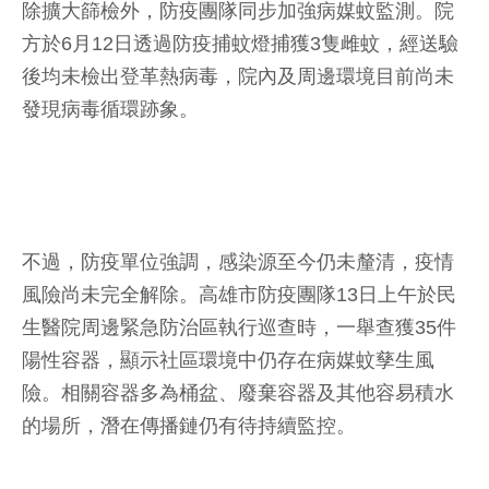
除擴大篩檢外，防疫團隊同步加強病媒蚊監測。院
方於6月12日透過防疫捕蚊燈捕獲3隻雌蚊，經送驗
後均未檢出登革熱病毒，院內及周邊環境目前尚未
發現病毒循環跡象。
不過，防疫單位強調，感染源至今仍未釐清，疫情
風險尚未完全解除。高雄市防疫團隊13日上午於民
生醫院周邊緊急防治區執行巡查時，一舉查獲35件
陽性容器，顯示社區環境中仍存在病媒蚊孳生風
險。相關容器多為桶盆、廢棄容器及其他容易積水
的場所，潛在傳播鏈仍有待持續監控。