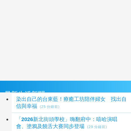
最新生活新聞
染出自己的台東藍！療癒工坊陪伴婦女 找出自
信與幸福
(25 分鐘前)
「2026新北街頭學校」嗨翻府中：嘻哈演唱
會、塗鴉及饒舌大賽同步登場
(29 分鐘前)