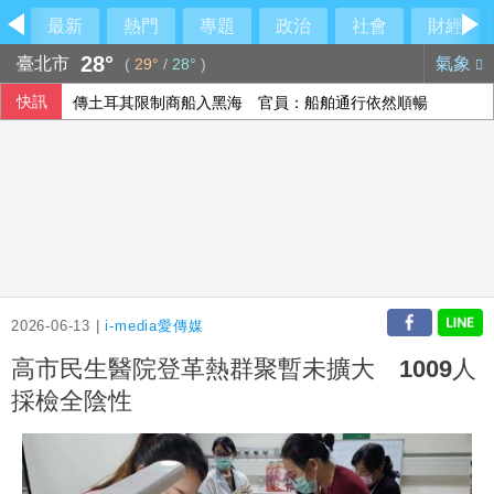
最新
熱門
專題
政治
社會
財經
28°
臺北市
氣象
(
29°
/
28°
)
快訊
傳土耳其限制商船入黑海 官員：船舶通行依然順暢
李逸洋批原爆典禮矮化台灣 長崎市稱與去年同無降格
以總理拒絕美15點加薩計畫 稱哈瑪斯徹底繳械才撤軍
台北永豐旺寶職業隊 奪T3X台灣聯賽台北站冠軍
2026-06-13 |
i-media愛傳媒
高市民生醫院登革熱群聚暫未擴大 1009人
採檢全陰性