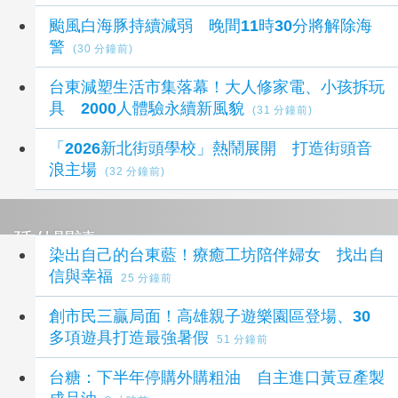
颱風白海豚持續減弱 晚間11時30分將解除海
警
(30 分鐘前)
台東減塑生活市集落幕！大人修家電、小孩拆玩
具 2000人體驗永續新風貌
(31 分鐘前)
「2026新北街頭學校」熱鬧展開 打造街頭音
浪主場
(32 分鐘前)
延伸閱讀
染出自己的台東藍！療癒工坊陪伴婦女 找出自
信與幸福
25 分鐘前
創市民三贏局面！高雄親子遊樂園區登場、30
多項遊具打造最強暑假
51 分鐘前
台糖：下半年停購外購粗油 自主進口黃豆產製