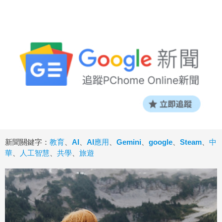
新聞關鍵字：
教育
、
AI
、
AI應用
、
Gemini
、
google
、
Steam
、
中
華
、
人工智慧
、
共學
、
旅遊