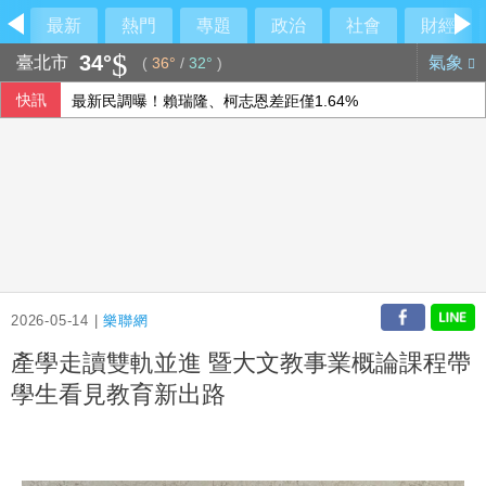
最新
熱門
專題
政治
社會
財經
34°
臺北市
氣象
(
36°
/
32°
)
快訊
最新民調曝！賴瑞隆、柯志恩差距僅1.64%
寄居蟹社宅案轉銜啟動 住都中心設專區協助房東房客
汎德永業：下半年業績看佳 三大品牌銷售逐季增溫
大鵬科技新廠動土 完工後產能提升上看60%
2026-05-14 |
樂聯網
產學走讀雙軌並進 暨大文教事業概論課程帶
學生看見教育新出路