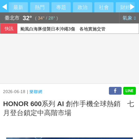
最新
熱門
專題
政治
社會
財經
32°
臺北市
氣象
(
34°
/
28°
)
快訊
颱風白海豚侵襲日本沖繩3傷 各地實施交管
前香港民主黨成員涂謹申離港赴英 與家人團聚
美伊戰爭僵局傷選情 川普尋解套分析一次看
115年度總預算案卡關 蔡其昌喊話趕快協商討論
2026-06-18 |
樂聯網
HONOR 600系列 AI 創作手機全球熱銷 七
月登台鎖定中高階市場