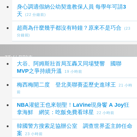
身心調適假納公幼契進教保人員 每學年可請3
天
(22 分鐘前)
超商為什麼幾乎都沒有時鐘？原來不是巧合
(23
分鐘前)
延伸閱讀
大谷、阿姆斯壯首局互轟又同場雙響 國聯
MVP之爭持續升溫
19 小時前
梅西梅開二度 登北美聯賽盃歷史進球王
21 小時
前
NBA灌籃王也來朝聖！LaVine現身饗 A Joy狂
拿海鮮 網笑：吃飯免費看球星
22 小時前
韓國警方搜索足協辦公室 調查世界盃主帥任命
案
23 小時前