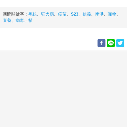
新聞關鍵字：
毛孩
、
狂犬病
、
疫苗
、
S23
、
信義
、
南港
、
寵物
、
棄養
、
病毒
、
貓