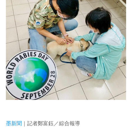
墨新聞
｜記者鄭富鈺／綜合報導