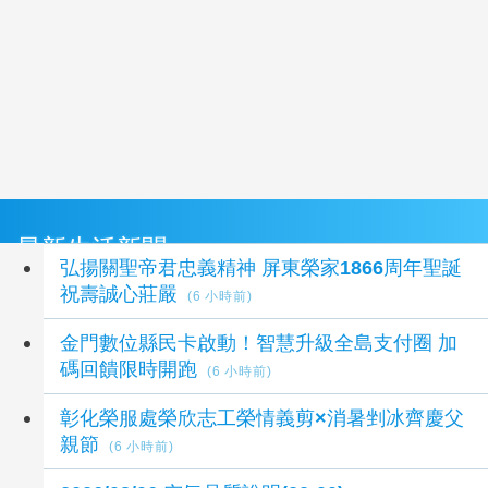
最新生活新聞
弘揚關聖帝君忠義精神 屏東榮家1866周年聖誕
祝壽誠心莊嚴
(6 小時前)
金門數位縣民卡啟動！智慧升級全島支付圈 加
碼回饋限時開跑
(6 小時前)
彰化榮服處榮欣志工榮情義剪×消暑剉冰齊慶父
親節
(6 小時前)