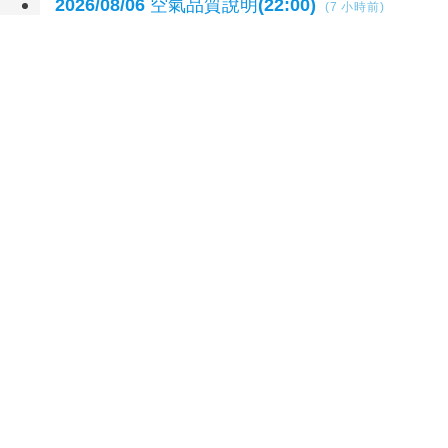
2026/08/06 空氣品質說明(22:00)
(7 小時前)
林燕祝：市府「數位治理」整合落後 請好好加
油
(8 小時前)
延伸閱讀
台中首例本土傷寒 衛生局長曾梓展提醒勤洗
手、飲食煮熟
5 小時前
藉採購BNT疫苗詐慈濟 幕後宗教團體夫婦接
押禁見
7 小時前
台中新增115年首例本土傷寒 衛生局提醒勤洗
手、飲食煮熟
8 小時前
設局詐騙慈濟10.6億 前彰化律師公會理事長陳
昱瑄續押禁見
9 小時前
違規停車露餡 警識破面交詐局逮33歲男車手