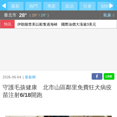
最新
熱門
專題
政治
社會
財經
28°
臺北市
氣象
(
29°
/
28°
)
快訊
伊朗擬禁美以船隻過海峽 國際油價大漲逾3美元
美公布就業報告前夕 美股多收黑
美媒：北京不滿對台軍售 美國防官員訪中受阻
2026-06-04 |
墨新聞
守護毛孩健康 北市山區鄰里免費狂犬病疫
苗注射6/18開跑