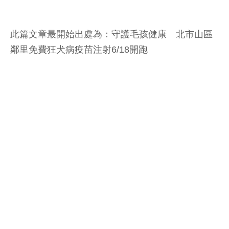
此篇文章最開始出處為：
守護毛孩健康 北市山區
鄰里免費狂犬病疫苗注射6/18開跑