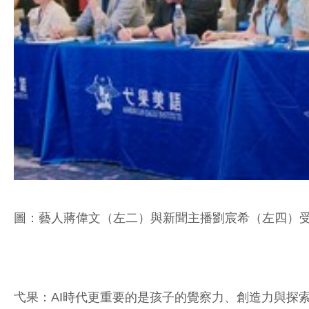
圖：藝人蔣偉文（左二）與新聞主播劉宸希（左四）受
弋果：AI時代更重要的是孩子的覺察力、創造力與探