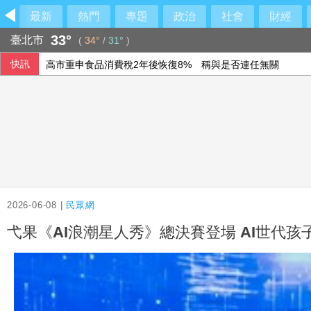
最新
熱門
專題
政治
社會
財經
33°
臺北市
(
34°
/
31°
)
快訊
高市重申食品消費稅2年後恢復8% 稱與是否連任無關
夏莉絲幼兒園案 沈伯洋：孩子安全是痛點需密切注意
啟動巡洋監兵計畫！沈伯洋：成為台灣眼睛
前秘書洩行程給中國！張麗善：司法勿枉勿縱
2026-06-08 |
民眾網
弋果《AI浪潮星人秀》總決賽登場 AI世代