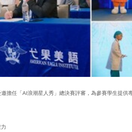
邀擔任「AI浪潮星人秀」總決賽評審，為參賽學生提供專業
索力