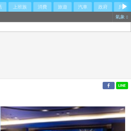
活
上班族
消費
旅遊
汽車
政府
房產
氣象