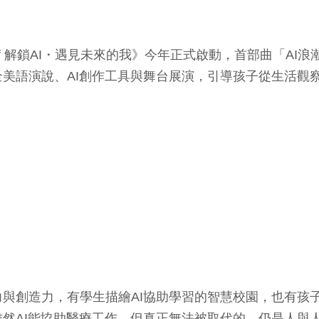
ture Self 解鎖AI・遇見未來的我》今年正式啟動，首部
美語演說、AI創作工具與舞台展演，引導孩子從生活觀
與創造力，有學生描繪AI協助學習的智慧校園，也有孩子
然AI能協助醫療工作，但真正無法被取代的，仍是人與