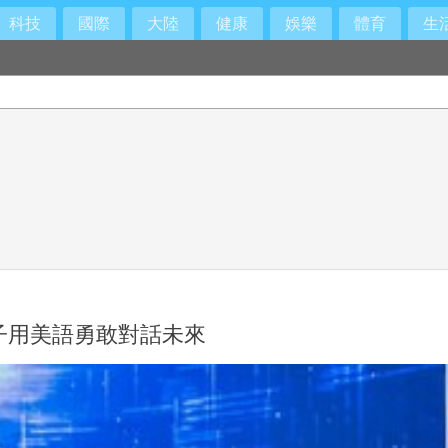
科技
國際
大陸
健康
娛樂
體育
生
孩子用美語勇敢對話未來