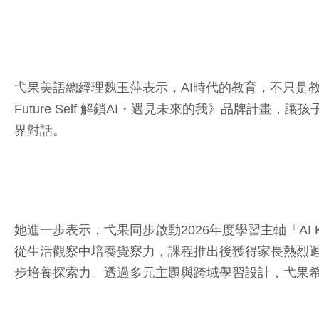
弋果美語總經理魏玉萍表示，AI時代的教育，不只是教孩
Future Self 解鎖AI・遇見未來的我》品牌
界對話。
她進一步表示，弋果同步啟動2026年度學習主軸「AI
從生活觀察中培養覺察力，課程推出後獲得家長熱烈迴
步培養探索力。透過多元主題與跨域學習設計，弋果希