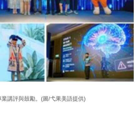
講評與鼓勵。(圖/弋果美語提供)