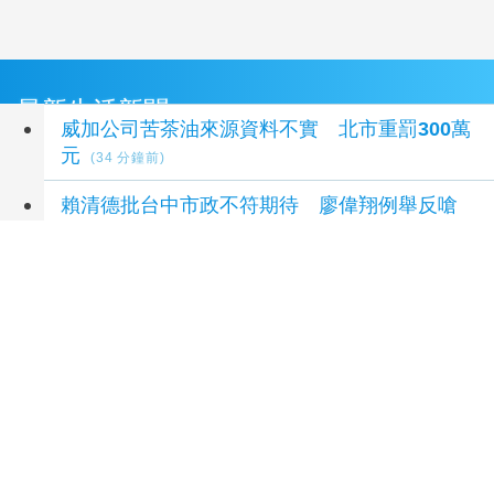
最新生活新聞
威加公司苦茶油來源資料不實 北市重罰300萬
元
(34 分鐘前)
賴清德批台中市政不符期待 廖偉翔例舉反嗆
(44 分鐘前)
看電影、瘋棒球減塑 新北循環杯回歸抽電影
票、悍將好禮
(47 分鐘前)
AI技能前進部落！高雄「原氣補給」免費開課
助原民青年職涯升級
(52 分鐘前)
嘉縣舉辦國中小學生無人機競賽 展現學習成果
(54 分鐘前)