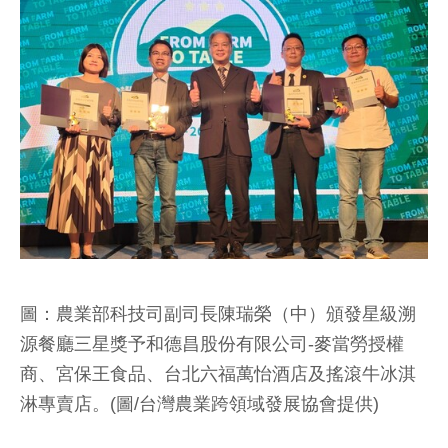
圖：農業部科技司副司長陳瑞榮（中）頒發星級溯
源餐廳三星獎予和德昌股份有限公司-麥當勞授權
商、宮保王食品、台北六福萬怡酒店及搖滾牛冰淇
淋專賣店。(圖/台灣農業跨領域發展協會提供)