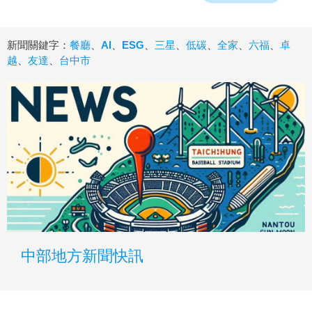
新聞關鍵字：
餐廳
、
AI
、
ESG
、
三星
、
低碳
、
全家
、
六福
、
卓
越
、
友達
、
台中市
中部地方新聞快訊