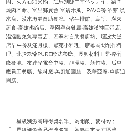
肉、芡芳石頭火鍋、绘馬別邸エマベッテイ、築間
燒肉本命、富里鄉農會-富麗禾風、PAVO餐‧酒館-漢
來店、漢來海港自助餐廳、焰牛排館、島語、漢來
蔬食-高雄佛館店、翠園粵菜餐廳-高雄漢神巨蛋店、
溜溜酸菜魚專賣店、四季村自助餐廚坊、煙波大飯
店早午餐及滿月樓、馨苑小料理、膳馨民間創作料
理、北投老爺PURE歐式餐廳、長興材料工業-路竹
廠餐廳、友達光電台中廠、龍潭廠、新竹廠、后里
廠員工餐廳、龍科廠-萬廚通團膳，及華亞廠-萬廚通
團膳。
「一星級溯源餐廳得獎名單」為開飯、饗Ajoy；
「三星級溯源食品得獎名單」為臺中市大安區農