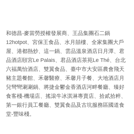
和德昌-麥當勞授權發展商、王品集團石二鍋
12hotpot、宮保王食品、水月囍樓、全家集團大戶
屋、港都熱炒、這一鍋、雲品溫泉酒店日月潭、君
品酒店頤宮Le Palais、君品酒店茶苑Le Thé、台北
六福萬怡酒店、雙翼食品、臺中市大安區農會飛天
豬主題餐館、禾馨醫療、禾馨月子餐、大地酒店月
兒彎彎涮涮鍋、將捷金鬱金香酒店河畔餐廳、臻好
食客棧-機場店、搖滾牛冰淇淋專賣店、拾貳拾粹、
第一銀行員工餐廳、雙翼食品及古坑服務區國道食
堂-豐味棧。