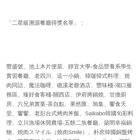
「二星級溯源餐廳得獎名單」：
豐盛號、池上木片便當、靜宜大學-食品營養系學生
實習餐廳、老四川、這一小鍋、韓啵韓式料理、燒
肉同話、魔法咖哩、礁溪老爺酒店、豐味棧-湖口服
務區、臻好食客棧-關西店、伊府將鍋燒、甘擔廚
房、六兄弟實業-茶自點、果然匯、旭集、饗食天
堂、饗饗、老彭台式烤肉丼飯、Saikabo韓國旬彩料
理、立川漁場休閒農場-五餅二魚餐廳、築間幸福鍋
物、焼肉スマイル（燒肉Smile）、朴庶韓國銅盤烤