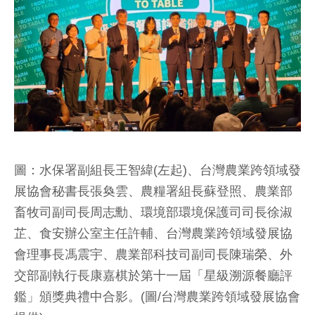
圖：水保署副組長王智緯(左起)、台灣農業跨領域發
展協會秘書長張奐雲、農糧署組長蘇登照、農業部
畜牧司副司長周志勳、環境部環境保護司司長徐淑
芷、食安辦公室主任許輔、台灣農業跨領域發展協
會理事長馮震宇、農業部科技司副司長陳瑞榮、外
交部副執行長康嘉棋於第十一屆「星級溯源餐廳評
鑑」頒獎典禮中合影。(圖/台灣農業跨領域發展協會