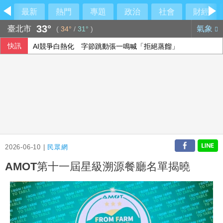
最新
熱門
專題
政治
社會
財經
33°
臺北市
氣象
(
34°
/
31°
)
快訊
AI競爭白熱化 字節跳動張一鳴喊「拒絕蒸餾」
綠指教保機構監管失靈 北市府：依法究辦從嚴裁處
綠提案罰單收入50%用於改善交通 藍白否決未列案
傳伊朗擬禁美以船隻通行荷莫茲海峽 違者罰貨值20%
2026-06-10 |
民眾網
AMOT第十一屆星級溯源餐廳名單揭曉