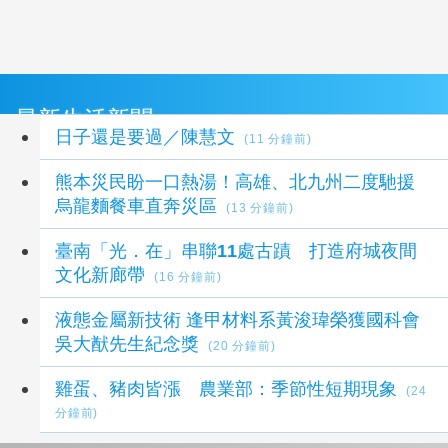
最新生活新聞
日子還是要過／陳慧文
(11 分鐘前)
熊本災民盼一口熱湯！高雄、北九州二度馳援
烏龍麵餐車直奔災區
(13 分鐘前)
臺南「光．在」串聯11處古蹟 打造府城夜間
文化新廊帶
(16 分鐘前)
液態金屬新技術 逢甲材料系黃浚瑋榮獲國科會
吳大猷先生紀念獎
(20 分鐘前)
雞蛋、豬肉皆漲 農業部：季節性短期現象
(24
分鐘前)