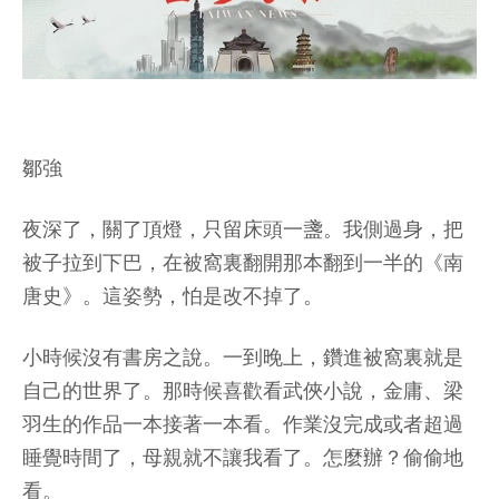
鄒強
夜深了，關了頂燈，只留床頭一盞。我側過身，把
被子拉到下巴，在被窩裏翻開那本翻到一半的《南
唐史》。這姿勢，怕是改不掉了。
小時候沒有書房之說。一到晚上，鑽進被窩裏就是
自己的世界了。那時候喜歡看武俠小說，金庸、梁
羽生的作品一本接著一本看。作業沒完成或者超過
睡覺時間了，母親就不讓我看了。怎麼辦？偷偷地
看。