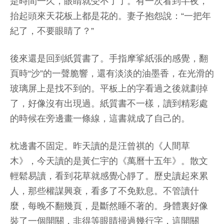
是時間一久，眼睛就受不了了。有一次看到半夜，
抬起頭來天花板上都是花的。妻子抱怨說：“一把年
紀了，不要眼睛了？”
後來還是回到紙質書了。手指摩挲紙張的感覺，翻
頁時“沙”的一聲脆響，還有淡淡的油墨香，在光滑的
玻璃屏上是找不到的。平板上的字看過之後就劃掉
了，好像沒有出現過。紙質書不一樣，讀到精彩處
的時候在旁邊畫一條線，這書就成了自己的。
枕邊書不固定。昨天讀的是汪曾祺的《人間草
木》，今天讀的是黃仁宇的《萬曆十五年》。散文
輕鬆易讀，看到花草就感覺心靜了。歷史讀起來累
人，那些權謀興衰，看多了不免歎息。不管讀什
麼，每晚不翻幾頁，是斷然睡不著的。身體裏好像
裝了一個開關，非得等眼睛掃過幾行字，這開關