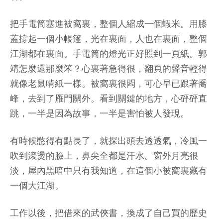
把手電筒塞進被窩裏，整個人縮成一個蝦米。用膝
蓋撐起一個小帳篷，光在裏面，人也在裏面，整個
江湖都在裏面。手電筒的燈光正好照到一頁紙。郭
靖怎麼還那麼笨？心裏著急得很，翻頁的聲音輕得
就像老鼠啃紙一樣。被窩裏很悶，可心早已跟著喬
峰，去到了雁門關外。看到關鍵的地方，心砰砰直
跳，一半是因為故事，一半是害怕被人發現。
有時候憋得有點長了，就探出頭去透透氣，冷風一
吹到滾燙的臉上，鼻尖全都是汗水。窗外月亮很
淡，屋內黑暗中只有我知道，在這個小被窩裏藏有
一個大江湖。
工作以後，把借來的武俠書，換成了自己買的歷史