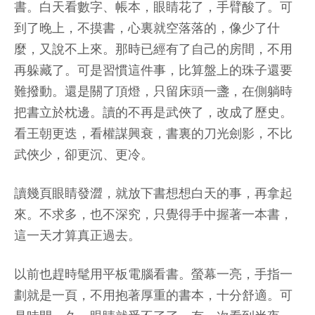
書。白天看數字、帳本，眼睛花了，手臂酸了。可
到了晚上，不摸書，心裏就空落落的，像少了什
麼，又說不上來。那時已經有了自己的房間，不用
再躲藏了。可是習慣這件事，比算盤上的珠子還要
難撥動。還是關了頂燈，只留床頭一盞，在側躺時
把書立於枕邊。讀的不再是武俠了，改成了歷史。
看王朝更迭，看權謀興衰，書裏的刀光劍影，不比
武俠少，卻更沉、更冷。
讀幾頁眼睛發澀，就放下書想想白天的事，再拿起
來。不求多，也不深究，只覺得手中握著一本書，
這一天才算真正過去。
以前也趕時髦用平板電腦看書。螢幕一亮，手指一
劃就是一頁，不用抱著厚重的書本，十分舒適。可