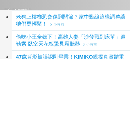
延伸閱讀
老狗上樓梯恐會傷到關節？家中動線這樣調整讓
牠們更輕鬆！
5 小時前
偷吃小王全錄下！高雄人妻「沙發戰到床單」遭
勒索 臥室天花板驚見竊聽器
6 小時前
47歲背影被誤認剛畢業！KIMIKO親揭真實體重
網驚呆：這身材居然快60公斤？
10 小時前
台灣感性1／NiziU時隔兩年訪台 華西街取景
吸粉朝聖
12 小時前
【高齡健康展直擊】睡不好不只是失眠！上品寢
具邀請美國脊骨神經醫學博士林國偉 拆解「脊
椎到大腦」的睡眠修護力
18 小時前