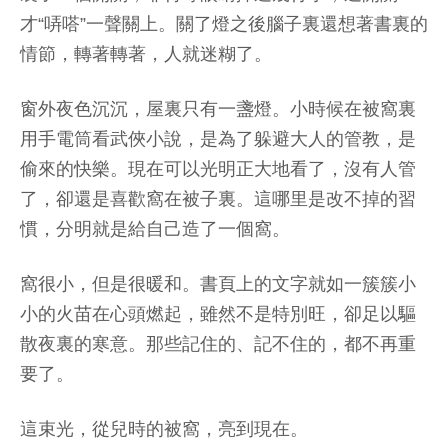
才“哢嗒”一聲關上。關了燈之後腦子裏還想著書裏的
情節，轉著轉著，人就迷糊了。
窗外夜色沉沉，屋裏只有一盞燈。小時候在被窩裏
用手電筒看武俠小說，是為了躲避大人的管教，是
偷來的快樂。現在可以光明正大地看了，沒有人管
了，卻還是喜歡窩在被子裏。這哪里是改不掉的習
慣，分明就是給自己造了一個窩。
窩很小，但是很暖和。書頁上的文字就如一簇簇小
小的火苗在心頭燃起，雖然不是特別旺，卻足以驅
散夜裏的寒意。那些記住的、記不住的，都不再重
要了。
這束光，從兒時的被窩，亮到現在。