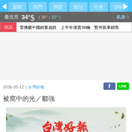
最新
熱門
專題
政治
社會
財經
34°
臺北市
氣象
(
36°
/
32°
)
快訊
雪佛蘭中國銷量崩跌 上半年僅賣36輛、暫停新車銷售
台灣迎最大繼承潮 保經提醒留意傳承2挑戰
走徑東海岸新書發表 蕭副總統感謝劉一峰神父奉獻
根基與日商合資設預鑄廠 增加自製產能拚提升毛利率
2026-05-12 |
台灣好報
被窩中的光／鄒強