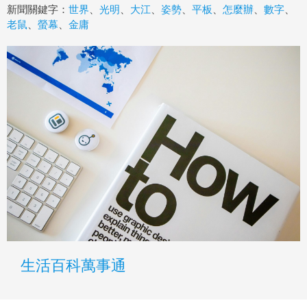
新聞關鍵字：
世界
、
光明
、
大江
、
姿勢
、
平板
、
怎麼辦
、
數字
、
老鼠
、
螢幕
、
金庸
生活百科萬事通