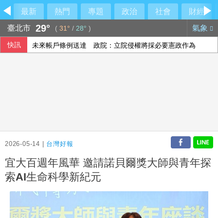
最新
熱門
專題
政治
社會
財經
29°
臺北市
氣象
(
31°
/
28°
)
快訊
未來帳戶條例送達 政院：立院侵權將採必要憲政作為
封鎖「台青e家」 陸委會：依法封鎖違法網站
高雄議員范織欽涉向土木包商索賄 120萬交保
越南家扶串聯台越青年 攜手在地醫療守護兒童健康
2026-05-14 |
台灣好報
宜大百週年風華 邀請諾貝爾獎大師與青年探
索AI生命科學新紀元