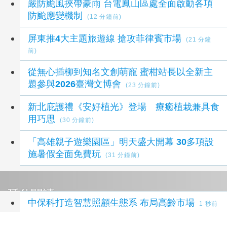
嚴防颱風挾帶豪雨 台電鳳山區處全面啟動各項
防颱應變機制
(12 分鐘前)
屏東推4大主題旅遊線 搶攻菲律賓市場
(21 分鐘
前)
從無心插柳到知名文創萌寵 蜜柑站長以全新主
題參與2026臺灣文博會
(23 分鐘前)
新北庇護禮《安好植光》登場 療癒植栽兼具食
用巧思
(30 分鐘前)
「高雄親子遊樂園區」明天盛大開幕 30多項設
施暑假全面免費玩
(31 分鐘前)
延伸閱讀
中保科打造智慧照顧生態系 布局高齡市場
1 秒前
跟著70張地圖探索世界 德國兒童文學地圖特