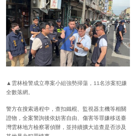
▲雲林檢警成立專案小組強勢掃蕩，11名涉案犯嫌
全數落網。
警方在搜索過程中，查扣鐵棍、監視器主機等相關
證物，全案警詢後依妨害自由、傷害等罪嫌移送臺
灣雲林地方檢察署偵辦，並持續擴大追查是否涉及