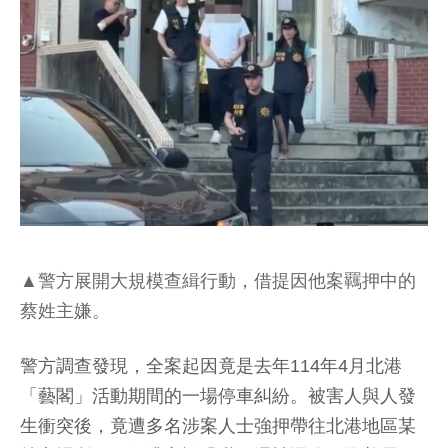
▲警方展開大規模查緝行動，借提因他案羈押中的
蔡姓主嫌。
警方調查發現，全案起因竟是去年114年4月北港
「藝閣」活動期間的一場停車糾紛。被害人與人發
生衝突後，竟遭多名涉案人士強押帶往北港地區某