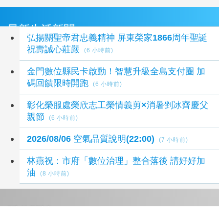
最新生活新聞
弘揚關聖帝君忠義精神 屏東榮家1866周年聖誕
祝壽誠心莊嚴
(6 小時前)
金門數位縣民卡啟動！智慧升級全島支付圈 加
碼回饋限時開跑
(6 小時前)
彰化榮服處榮欣志工榮情義剪×消暑剉冰齊慶父
親節
(6 小時前)
2026/08/06 空氣品質說明(22:00)
(7 小時前)
林燕祝：市府「數位治理」整合落後 請好好加
油
(8 小時前)
延伸閱讀