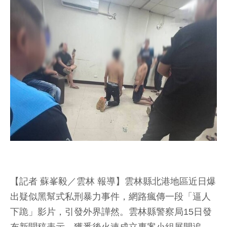
【記者 蘇峯毅／雲林 報導】雲林縣北港地區近日爆
出疑似黑幫式私刑暴力事件，網路瘋傳一段「逼人
下跪」影片，引發外界譁然。雲林縣警察局15日發
布新聞稿表示，獲悉後火速成立專案小組展開追