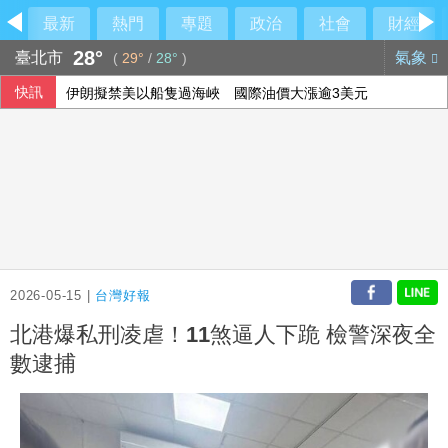
最新
熱門
專題
政治
社會
財經
28°
臺北市
氣象
(
29°
/
28°
)
快訊
伊朗擬禁美以船隻過海峽 國際油價大漲逾3美元
美媒：北京不滿對台軍售 美國防官員訪中受阻
美公布就業報告前夕 美股多收黑
2026-05-15 |
台灣好報
北港爆私刑凌虐！11煞逼人下跪 檢警深夜全
數逮捕