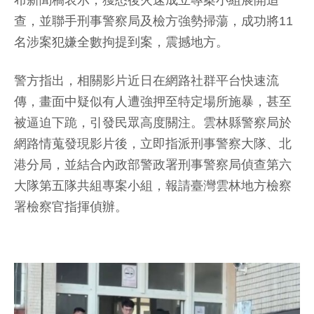
查，並聯手刑事警察局及檢方強勢掃蕩，成功將11
名涉案犯嫌全數拘提到案，震撼地方。
警方指出，相關影片近日在網路社群平台快速流
傳，畫面中疑似有人遭強押至特定場所施暴，甚至
被逼迫下跪，引發民眾高度關注。雲林縣警察局於
網路情蒐發現影片後，立即指派刑事警察大隊、北
港分局，並結合內政部警政署刑事警察局偵查第六
大隊第五隊共組專案小組，報請臺灣雲林地方檢察
署檢察官指揮偵辦。