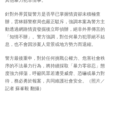
其他暴力犯罪情事。
針對外界質疑警方是否早已掌握情資卻未積極查
辦，雲林縣警察局也嚴正駁斥，強調本案為警方主
動透過網路情資發掘後立即偵辦，絕非外界傳言的
「知情不辦」。警方強調，對任何暴力犯罪絕不姑
息，也不會因涉案人背景或地方勢力而退縮。
警方最後重申，對於任何挑戰公權力、危害社會秩
序的不法暴力行為，將持續採取「暴力零容忍」態
度強力掃蕩，呼籲民眾若遭受威脅、恐嚇或暴力對
待，務必勇於報案，共同維護社會安全。（照片／
記者 蘇峯毅 翻攝）