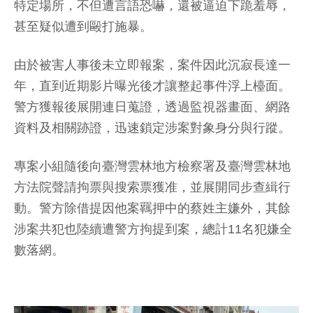
特定場所，不但遭言語恐嚇，還被逼迫下跪羞辱，
甚至疑似遭到毆打施暴。
由於被害人事後未立即報案，案件因此沉寂長達一
年，直到近期影片曝光後才讓整起事件浮上檯面。
警方獲報後展開連日蒐證，透過監視器畫面、網路
資料及相關跡證，迅速鎖定涉案對象身分與行蹤。
專案小組隨後向臺灣雲林地方檢察署及臺灣雲林地
方法院聲請拘票與搜索票獲准，並展開同步查緝行
動。警方除借提因他案羈押中的蔡姓主嫌外，其餘
涉案共犯也陸續遭警方拘提到案，總計11名犯嫌全
數落網。