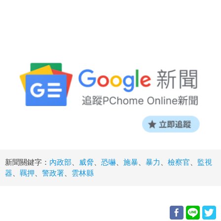
新聞關鍵字：
內政部
、
威脅
、
恐嚇
、
施暴
、
暴力
、
檢察官
、
監視
器
、
羈押
、
警政署
、
雲林縣