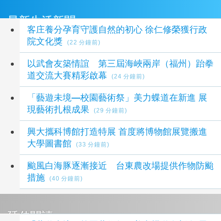
最新生活新聞
客庄養分孕育守護自然的初心 徐仁修榮獲行政
院文化獎
(22 分鐘前)
以武會友築情誼 第三屆海峽兩岸（福州）跆拳
道交流大賽精彩啟幕
(24 分鐘前)
「藝遊未境—校園藝術祭」美力蝶道在新進 展
現藝術扎根成果
(29 分鐘前)
興大攜科博館打造特展 首度將博物館展覽搬進
大學圖書館
(33 分鐘前)
颱風白海豚逐漸接近 台東農改場提供作物防颱
措施
(40 分鐘前)
延伸閱讀