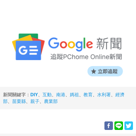
新聞關鍵字：
DIY
、
互動
、
南港
、
媽祖
、
教育
、
水利署
、
經濟
部
、
苗栗縣
、
親子
、
農業部