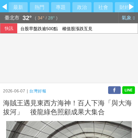
最新
熱門
專題
政治
社會
財經
32°
臺北市
氣象
(
34°
/
28°
)
快訊
台股早盤跌逾500點 權值股漲跌互見
喝咖啡對心血管有益還有害？每日可以喝幾杯咖啡？美心臟協
侯友宜交棒一尊關公給李四川 背後故事曝光
股匯兩樣情 新台幣早盤升快1角見32.23元
2026-06-07 |
台灣好報
海賊王遇見東西方海神！百人下海「與大海
拔河」 後龍綠色照顧成果大集合