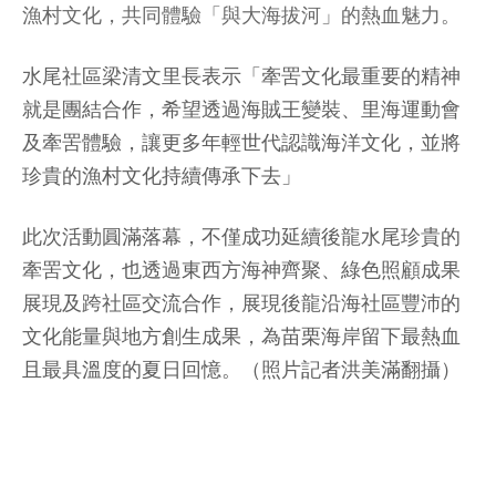
漁村文化，共同體驗「與大海拔河」的熱血魅力。
水尾社區梁清文里長表示「牽罟文化最重要的精神
就是團結合作，希望透過海賊王變裝、里海運動會
及牽罟體驗，讓更多年輕世代認識海洋文化，並將
珍貴的漁村文化持續傳承下去」
此次活動圓滿落幕，不僅成功延續後龍水尾珍貴的
牽罟文化，也透過東西方海神齊聚、綠色照顧成果
展現及跨社區交流合作，展現後龍沿海社區豐沛的
文化能量與地方創生成果，為苗栗海岸留下最熱血
且最具溫度的夏日回憶。（照片記者洪美滿翻攝）