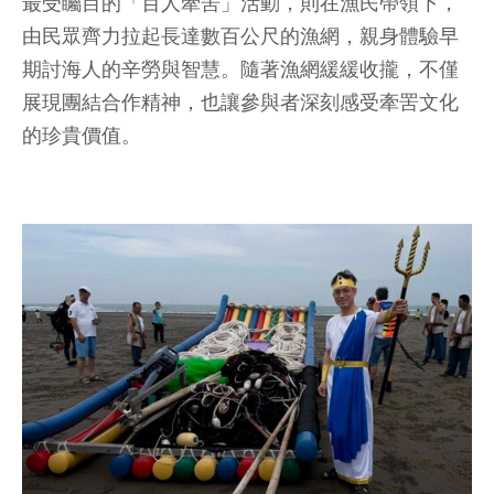
最受矚目的「百人牽罟」活動，則在漁民帶領下，
由民眾齊力拉起長達數百公尺的漁網，親身體驗早
期討海人的辛勞與智慧。隨著漁網緩緩收攏，不僅
展現團結合作精神，也讓參與者深刻感受牽罟文化
的珍貴價值。