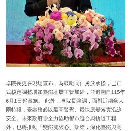
卓院長更在現場宣布，為鼓勵同仁勇於承擔，已正
式核定調整增加臺鐵基層主管加給，並追溯自115年
6月1日起實施。 此外，卓院長強調，面對近期豪大
雨特報，臺鐵務必以最高警覺、最快應變落實沿線
安全。未來政府除全力協助都市縫合與軌道工程
外，也將推動「雙鐵雙核心」政策，深化臺鐵與高