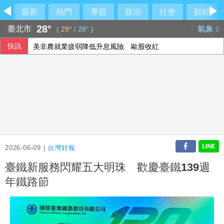
最新
熱門
專題
政治
社會
財經
28°
臺北市
氣象
(
29°
/
28°
)
快訊
美非農就業疲弱降低升息風險 歐股收紅
2026-06-09 |
台灣好報
臺鐵新服務閃耀五大明珠 歡慶臺鐵139週
年鐵路節