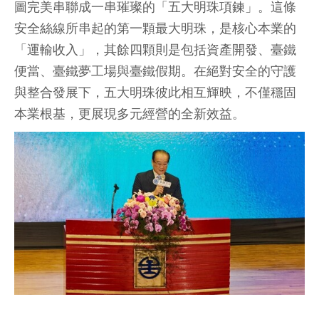
圖完美串聯成一串璀璨的「五大明珠項鍊」。這條
安全絲線所串起的第一顆最大明珠，是核心本業的
「運輸收入」，其餘四顆則是包括資產開發、臺鐵
便當、臺鐵夢工場與臺鐵假期。在絕對安全的守護
與整合發展下，五大明珠彼此相互輝映，不僅穩固
本業根基，更展現多元經營的全新效益。