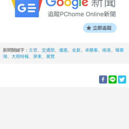
新聞關鍵字：
主管
、
交通部
、
優惠
、
全新
、
卓榮泰
、
南港
、
堰塞
湖
、
大雨特報
、
屏東
、
展覽