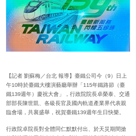
【記者 劉蘇梅／台北 報導】臺鐵公司今（9）日上
午10時於臺鐵大樓演藝廳舉辦「115年鐵路節（臺
鐵139週年）慶祝大會」，行政院院長卓榮泰、交通
部部長陳世凱、各級長官及國內軌道產業界代表親
臨會場，共襄盛舉，祝賀臺鐵139週年生日快樂。
行政院卓院長對全體同仁默默付出、於天災期間搶