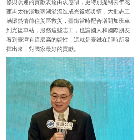
修與疏運的貢獻表達由衷感謝，更特別提到去年花
蓮馬太鞍溪堰塞湖溢流造成光復鄉災情，大批志工
滿懷熱情前往災區救災，臺鐵當時配合增開加班車
到光復車站，服務這些志工，也讓國人和國際朋友
看到臺灣有這麼高的韌性，這就是臺鐵在那時所發
揮出來，對國家最好的貢獻。