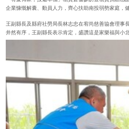
企業慷慨解囊、動員人力，齊心扶助南投弱勢家庭，
王副縣長及縣府社勞局長林志忠在宥尚慈善協會理事
井然有序，王副縣長表示肯定，盛讚這是家樂福與小