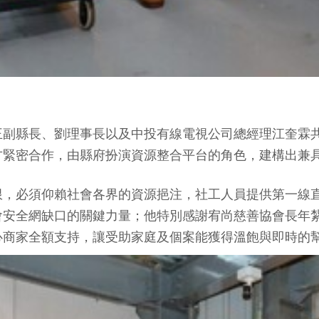
王副縣長、劉理事長以及中投有線電視公司總經理江奎霖
方緊密合作，由縣府扮演資源整合平台的角色，建構出兼
限，必須仰賴社會各界的資源挹注，社工人員提供第一線
會安全網缺口的關鍵力量；他特別感謝宥尚慈善協會長年
心商家全額支持，讓受助家庭及個案能獲得溫飽與即時的