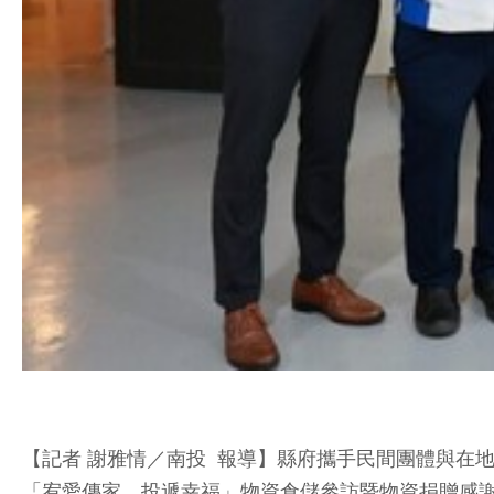
【記者 謝雅情／南投 報導】縣府攜手民間團體與在
「宥愛傳家，投遞幸福」物資倉儲參訪暨物資捐贈感