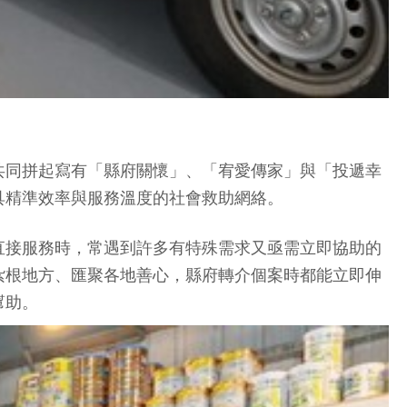
共同拼起寫有「縣府關懷」、「宥愛傳家」與「投遞幸
具精準效率與服務溫度的社會救助網絡。
直接服務時，常遇到許多有特殊需求又亟需立即協助的
紮根地方、匯聚各地善心，縣府轉介個案時都能立即伸
幫助。