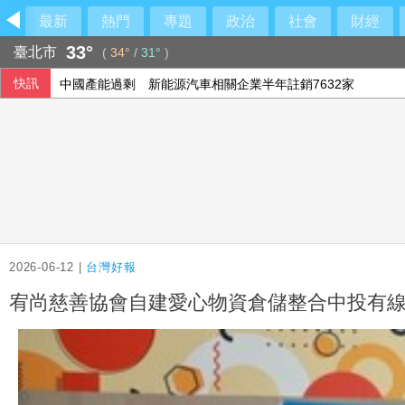
最新
熱門
專題
政治
社會
財經
33°
臺北市
(
34°
/
31°
)
中國產能過剩 新能源汽車相關企業半年註銷7632家
快訊
白海豚暴風圈逼到家門口 今入夜風雨轉強、明最接近台灣
跨性別參賽議題延燒 NBA前球星宣布參加WNBA選秀
兄弟戰力受損 張志豪、許基宏開刀賽季報銷
2026-06-12 |
台灣好報
宥尚慈善協會自建愛心物資倉儲整合中投有