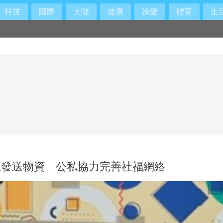
科技
國際
大陸
健康
娛樂
體育
生
線發送物資 公私協力完善社福網絡