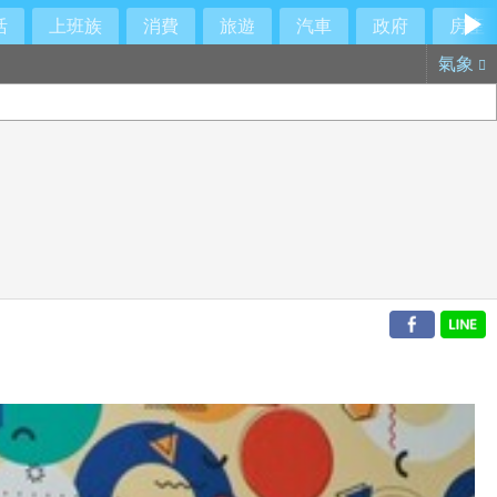
活
上班族
消費
旅遊
汽車
政府
房產
氣象