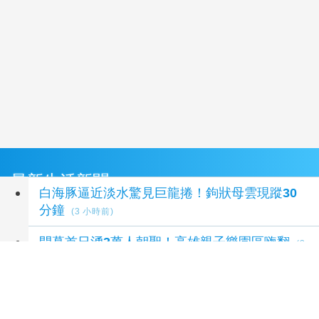
最新生活新聞
白海豚逼近淡水驚見巨龍捲！鉤狀母雲現蹤30
分鐘
(3 小時前)
開幕首日湧3萬人朝聖！高雄親子樂園區嗨翻
(3
小時前)
雙十連假臺金機票8/10上午9時開放訂位
(3 小時
前)