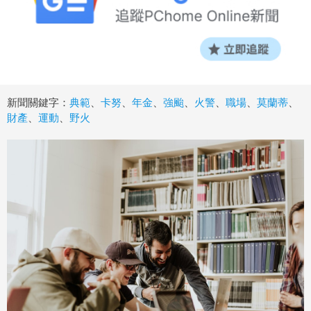
新聞關鍵字：
典範
、
卡努
、
年金
、
強颱
、
火警
、
職場
、
莫蘭蒂
、
財產
、
運動
、
野火