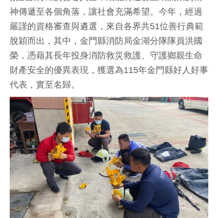
神傳遞至各個角落，讓社會充滿希望。今年，經過
嚴謹的資格審查與遴選，來自各界共51位善行典範
脫穎而出，其中，金門縣消防局金湖分隊隊員洪國
榮，憑藉其長年投身消防救災救護、守護鄉親生命
財產安全的優異表現，獲選為115年金門縣好人好事
代表，實至名歸。