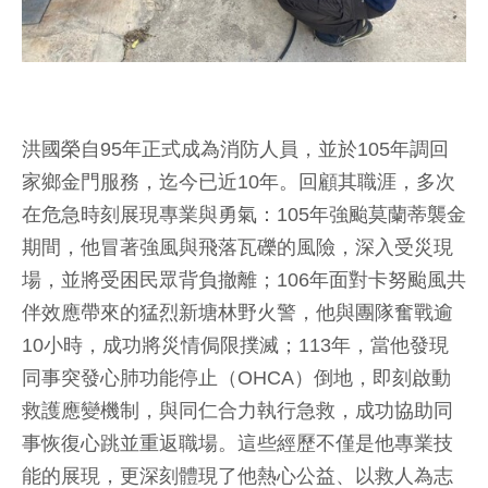
洪國榮自95年正式成為消防人員，並於105年調回
家鄉金門服務，迄今已近10年。回顧其職涯，多次
在危急時刻展現專業與勇氣：105年強颱莫蘭蒂襲金
期間，他冒著強風與飛落瓦礫的風險，深入受災現
場，並將受困民眾背負撤離；106年面對卡努颱風共
伴效應帶來的猛烈新塘林野火警，他與團隊奮戰逾
10小時，成功將災情侷限撲滅；113年，當他發現
同事突發心肺功能停止（OHCA）倒地，即刻啟動
救護應變機制，與同仁合力執行急救，成功協助同
事恢復心跳並重返職場。這些經歷不僅是他專業技
能的展現，更深刻體現了他熱心公益、以救人為志