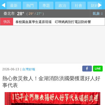
最新
熱門
專題
政治
社會
財經
28°
臺北市
氣象
(
29°
/
27°
)
快訊
泰校園血案學生還原現場 叮嚀媽媽別打電話防鈴響
2026-06-13 |
台灣好報
熱心救災救人！金湖消防洪國榮獲選好人好
事代表