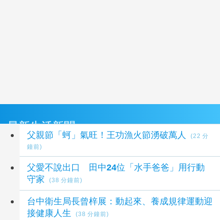
最新生活新聞
父親節「蚵」氣旺！王功漁火節湧破萬人
(22 分
鐘前)
父愛不說出口 田中24位「水手爸爸」用行動
守家
(38 分鐘前)
台中衛生局長曾梓展：動起來、養成規律運動迎
接健康人生
(38 分鐘前)