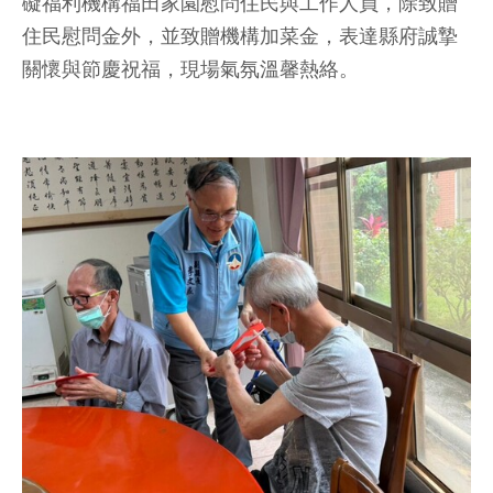
礙福利機構福田家園慰問住民與工作人員，除致贈
住民慰問金外，並致贈機構加菜金，表達縣府誠摯
關懷與節慶祝福，現場氣氛溫馨熱絡。