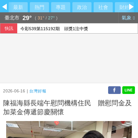
最新
熱門
專題
政治
社會
財經
29°
臺北市
氣象
(
31°
/
27°
)
快訊
今彩539第115192期 頭獎1注中獎
俄軍空襲烏克蘭首都基輔及周邊區域 造成4人喪命
2026-06-16 |
台灣好報
陳福海縣長端午慰問機構住民 贈慰問金及
加菜金傳遞節慶關懷