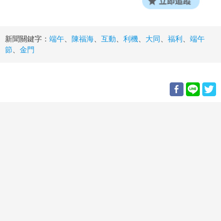
新聞關鍵字：
端午
、
陳福海
、
互動
、
利機
、
大同
、
福利
、
端午
節
、
金門