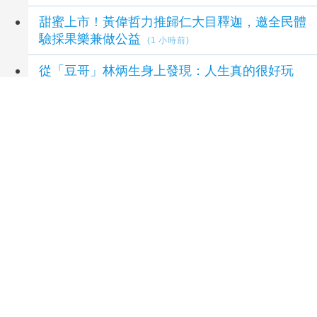
甜蜜上市！黃偉哲力推歸仁大目釋迦，邀全民體
驗採果樂兼做公益
(1 小時前)
從「豆哥」林炳生身上發現：人生真的很好玩
(1 小時前)
延伸閱讀
桃園市長夫人張琦雅關懷失智長輩 前進愛鄰舍
基金會日照中心送暖
13 小時前
115年度總預算案卡關 蔡其昌喊話趕快協商討
論
2 天前
高雄市民赴日享專屬小禮！ 高雄與青森縣陸奧
市即日啟動景點互惠
2 天前
本業及轉投資挹注 統一上半年獲利年增36%同
期新高