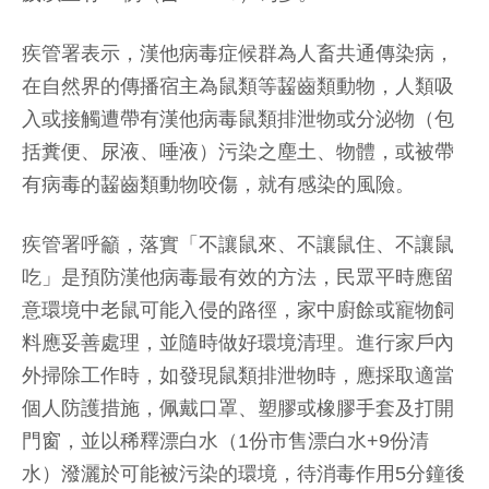
疾管署表示，漢他病毒症候群為人畜共通傳染病，
在自然界的傳播宿主為鼠類等齧齒類動物，人類吸
入或接觸遭帶有漢他病毒鼠類排泄物或分泌物（包
括糞便、尿液、唾液）污染之塵土、物體，或被帶
有病毒的齧齒類動物咬傷，就有感染的風險。
疾管署呼籲，落實「不讓鼠來、不讓鼠住、不讓鼠
吃」是預防漢他病毒最有效的方法，民眾平時應留
意環境中老鼠可能入侵的路徑，家中廚餘或寵物飼
料應妥善處理，並隨時做好環境清理。進行家戶內
外掃除工作時，如發現鼠類排泄物時，應採取適當
個人防護措施，佩戴口罩、塑膠或橡膠手套及打開
門窗，並以稀釋漂白水（1份市售漂白水+9份清
水）潑灑於可能被污染的環境，待消毒作用5分鐘後