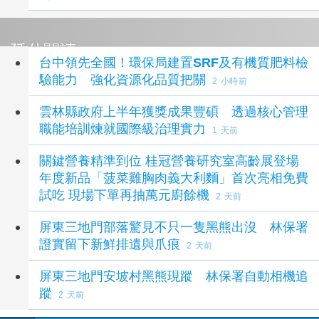
延伸閱讀
台中領先全國！環保局建置SRF及有機質肥料檢
驗能力 強化資源化品質把關
2 小時前
雲林縣政府上半年獲獎成果豐碩 透過核心管理
職能培訓煉就國際級治理實力
1 天前
關鍵營養精準到位 桂冠營養研究室高齡展登場
年度新品「菠菜雞胸肉義大利麵」首次亮相免費
試吃 現場下單再抽萬元廚餘機
2 天前
屏東三地門部落驚見不只一隻黑熊出沒 林保署
證實留下新鮮排遺與爪痕
2 天前
屏東三地門安坡村黑熊現蹤 林保署自動相機追
蹤
2 天前