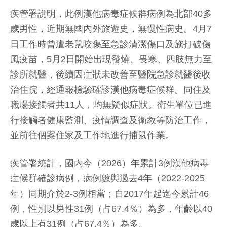
疾管署說明，此例漢他病毒症候群病例為北部40多
歲男性，近期無國內外旅遊史，無慢性病史。4月7
日工作時曾遭老鼠咬傷至急診清潔傷口及施打破傷
風疫苗，5月2日開始出現發燒、畏寒、四肢無力至
診所就醫，後續因症狀未改善至醫院急診就醫後收
治住院，經通報檢驗確診漢他病毒症候群。同住及
職場接觸者共11人，均無疑似症狀。衛生單位已進
行接觸者健康監測、疫情調查及衛教等防治工作，
並前往個案住家及工作地進行捕鼠作業。
疾管署統計，國內今（2026）年累計3例漢他病毒
症候群確診病例，病例數與過去4年（2022-2025
年）同期介於2-3例相當；自2017年起迄今累計46
例，性別以男性31例（占67.4％）為多，年齡以40
歲以上有31例（占67.4％）為多。