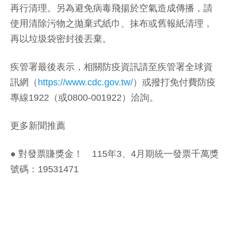
再行清理。另為避免病毒飛揚於空氣造成傳播，請
使用清除污物之拋棄式紙巾、抹布或舊報紙清理，
再以垃圾袋密封後丟棄。
疾管署最後表示，相關防疫資訊請至疾管署全球資
訊網（
https://www.cdc.gov.tw/
）或撥打免付費防疫
專線1922（或0800-001922）洽詢。
更多新聞推薦
●
對發票賺獎金！ 115年3、4月期統一發票千萬獎
號碼：19531471