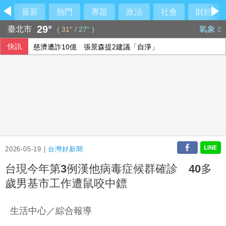
最新
熱門
專題
政治
社會
財經
29°
臺北市
氣象
(
31°
/
27°
)
快訊
慈濟遭詐10億 張景森提2建議「自淨」
傳遭逮捕後 中國前財長樓繼偉出席論壇
震後救災徒手搬瓦礫救人 委內瑞拉舉重名將摘雙金
FIFA主席疑涉私情圖利傳聞 英凡提諾否認指控
2026-05-19 |
台灣好新聞
台現今年第3例漢他病毒症候群確診 40多
歲男基市工作遭鼠咬中鏢
生活中心／綜合報導