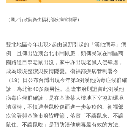
（圖／行政院衛生福利部疾病管制署）
雙北地區今年出現2起由鼠類引起的「漢他病毒」病
例，且傳出近期台北市鬧鼠患，頻傳民眾在鬧區商
圈路邊目擊老鼠出沒，家中亦出現老鼠入侵肆虐，
成為環境整潔與疫情隱憂。衛福部疾病管制署今
（19）日公布台灣出現今年第3例漢他病毒症候群確
診，為北部40多歲男性。基隆市府則證實此例漢他
病毒症候群確診，是在基隆某大樓地下室協助環境
清潔時，不慎遭老鼠咬傷而進一步染疫的。衛福部
疾管署與基隆市府皆呼籲，落實「不讓鼠來、不讓
鼠住、不讓鼠吃」是預防漢他病毒最有效的方法。