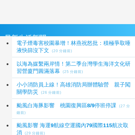
最新生活新聞
電子煙毒害校園暴增！林燕祝怒批：積極爭取唾
液快篩沒下文
(20 分鐘前)
以海為媒繫兩岸情！第二季台灣學生海洋文化研
習營廈門圓滿落幕
(25 分鐘前)
小小消防員上線！高雄消防局辦體驗營 親子闖
關學防災
(26 分鐘前)
颱風白海豚影響 桃園復興區8/9停班停課
(27 分
鐘前)
颱風影響 海運9航線空運國內79國際115航次取
消
(29 分鐘前)