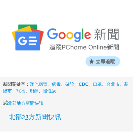
新聞關鍵字：
漢他病毒
、
病毒
、
確診
、
CDC
、
口罩
、
台北市
、
基
隆市
、
寵物
、
廚餘
、
慢性病
北部地方新聞快訊