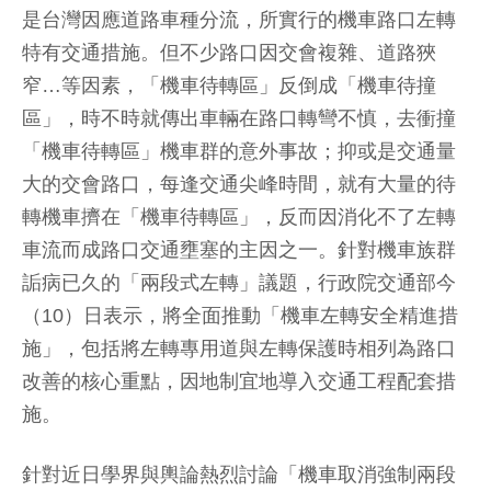
是台灣因應道路車種分流，所實行的機車路口左轉
特有交通措施。但不少路口因交會複雜、道路狹
窄…等因素，「機車待轉區」反倒成「機車待撞
區」，時不時就傳出車輛在路口轉彎不慎，去衝撞
「機車待轉區」機車群的意外事故；抑或是交通量
大的交會路口，每逢交通尖峰時間，就有大量的待
轉機車擠在「機車待轉區」，反而因消化不了左轉
車流而成路口交通壅塞的主因之一。針對機車族群
詬病已久的「兩段式左轉」議題，行政院交通部今
（10）日表示，將全面推動「機車左轉安全精進措
施」，包括將左轉專用道與左轉保護時相列為路口
改善的核心重點，因地制宜地導入交通工程配套措
施。
針對近日學界與輿論熱烈討論「機車取消強制兩段