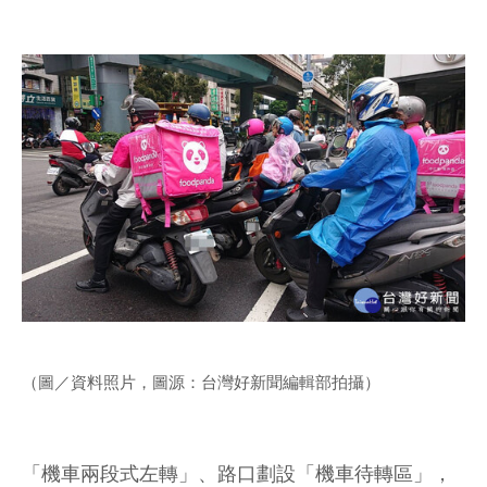
（圖／資料照片，圖源：台灣好新聞編輯部拍攝）
「機車兩段式左轉」、路口劃設「機車待轉區」，