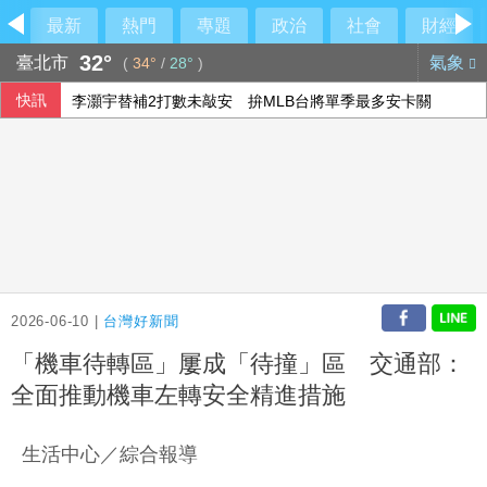
最新
熱門
專題
政治
社會
財經
32°
臺北市
氣象
(
34°
/
28°
)
快訊
李灝宇替補2打數未敲安 拚MLB台將單季最多安卡關
颱風白海豚侵襲日本沖繩3傷 各地實施交管
美伊戰爭僵局傷選情 川普尋解套分析一次看
7月CPI年增率2.54%連3月破通膨警戒線 雞蛋漲幅近10%
2026-06-10 |
台灣好新聞
「機車待轉區」屢成「待撞」區 交通部：
全面推動機車左轉安全精進措施
生活中心／綜合報導