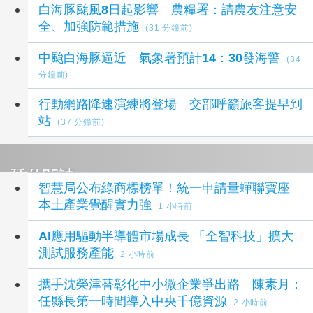
白海豚颱風8日起影響 農糧署：請農友注意安
全、加強防範措施
(31 分鐘前)
中颱白海豚逼近 氣象署預計14：30發海警
(34
分鐘前)
行動網路降速演練將登場 交部呼籲旅客提早到
站
(37 分鐘前)
延伸閱讀
智慧局公布綠商標榜單！統一申請量蟬聯寶座
本土產業覺醒實力強
1 小時前
AI應用驅動半導體市場成長 「全智科技」擴大
測試服務產能
2 小時前
攜手沈榮津替彰化中小微企業爭出路 陳素月：
任縣長第一時間導入中央千億資源
2 小時前