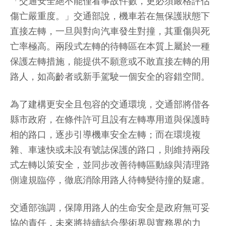
「交通安全絕不能僅看事故件數，更必須嚴格評估
傷亡嚴重度。」交通部說，機車若在無保護狀態下
直接左轉，一旦與對向汽車發生對撞，其重傷與死
亡率極高。兩段式左轉的待轉區在本質上屬於一種
保護左轉措施，能提供不願意或不敢直接左轉的用
路人，如高齡者或新手駕駛一個安全的容錯空間。
為了建構更安全且包容的交通環境，交通部將偕各
縣市政府，在條件許可且設有左轉專用道與保護時
相的路口，逐步引導機車安全左轉；而在環境複
雜、車速快或未設有號誌保護的路口，則維持兩段
式左轉以策安全，並同步改善待轉區動線與清理路
側違規臨停，徹底消除用路人待轉變待撞的疑慮。
交通部強調，保障用路人的生命安全是政府無可妥
協的責任，未來將持續結合學術界與實務界的力