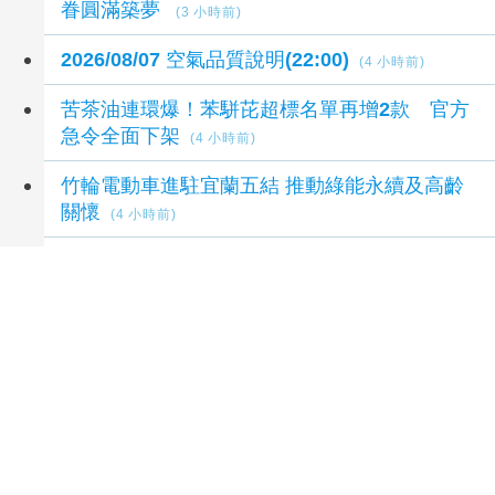
眷圓滿築夢
(3 小時前)
2026/08/07 空氣品質說明(22:00)
(4 小時前)
苦茶油連環爆！苯駢芘超標名單再增2款 官方
急令全面下架
(4 小時前)
竹輪電動車進駐宜蘭五結 推動綠能永續及高齡
關懷
(4 小時前)
行動網路恐受限！8月10日城鎮韌性演習 北港
警籲民眾快準備
(4 小時前)
延伸閱讀
宜蘭縣兒童木育建築：築夢-秘密基地 成果亮眼
1 秒前
超高齡時代來臨 高齡健康產業博覽會聚焦長壽
新經濟