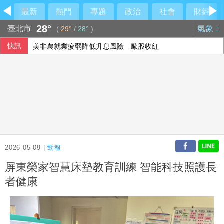
最新
熱門
專題
政治
社會
財經
28°
臺北市
氣象
(
29°
/
28°
)
快訊
美非農就業疲弱降低升息風險 歐股收紅
2026-05-09 |
勁報
屏東榮家智慧床墊教育訓練 智能科技照護長
者健康