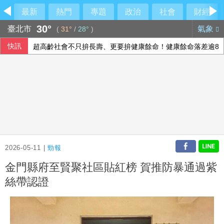
最新
熱門
專題
政治
社會
財經
30°
臺北市
氣象
(
31°
/
28°
)
快訊
超高齡社會不只拚長壽、更要拚健康餘命！健康餘命落差逾8年
泰國校園槍手由祖父母撫養 沉默少友案發前疑遭霸凌
心情不好找AI聊天可以嗎？專家提醒：別忽略4大警訊
2026-05-11 |
勁報
金門縣府至賢聚社區貼紅榜 賀推防暴通過紫
絲帶認證