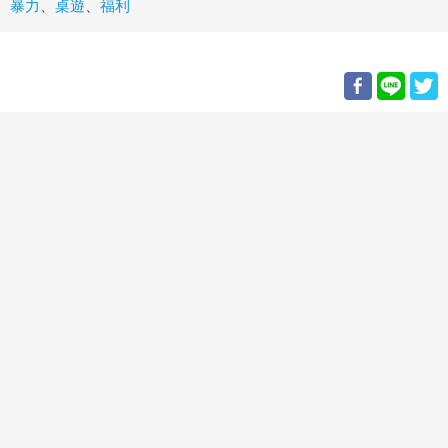
暴力
、
桌遊
、
福利