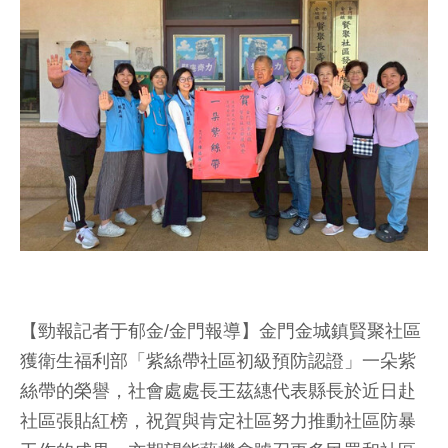
【勁報記者于郁金/金門報導】金門金城鎮賢聚社區
獲衛生福利部「紫絲帶社區初級預防認證」一朵紫
絲帶的榮譽，社會處處長王茲繐代表縣長於近日赴
社區張貼紅榜，祝賀與肯定社區努力推動社區防暴