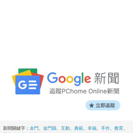
新聞關鍵字：
金門
、
金門縣
、
互動
、
典範
、
幸福
、
手作
、
教育
、