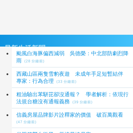
最新生活新聞
颱風白海豚偏西減弱 吳德榮：中北部防劇烈降
雨
(28 分鐘前)
西藏山區兩隻雪豹夜遊 未成年手足短暫結伴
專家：行為合理
(33 分鐘前)
粗油驗出苯駢芘卻沒通報？ 學者解析：依現行
法規台糖沒有通報義務
(39 分鐘前)
信義房屋品牌影片詮釋家的價值 破百萬觀看
(47 分鐘前)