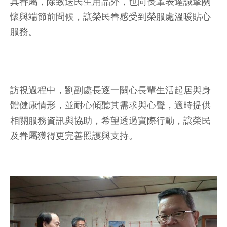
其眷屬，除致送民生用品外，也向長輩表達誠摯關
懷與端節前問候，讓榮民眷感受到榮服處溫暖貼心
服務。
訪視過程中，劉副處長逐一關心長輩生活起居與身
體健康情形，並耐心傾聽其需求與心聲，適時提供
相關服務資訊與協助，希望透過實際行動，讓榮民
及眷屬獲得更完善照護與支持。