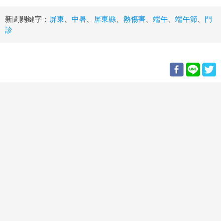
新聞關鍵字：
屏東
、
中暑
、
屏東縣
、
熱傷害
、
端午
、
端午節
、
門
診