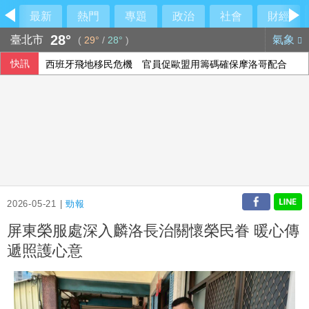
最新
熱門
專題
政治
社會
財經
28°
臺北市
氣象
(
29°
/
28°
)
快訊
西班牙飛地移民危機 官員促歐盟用籌碼確保摩洛哥配合
2026-05-21 |
勁報
屏東榮服處深入麟洛長治關懷榮民眷 暖心傳
遞照護心意