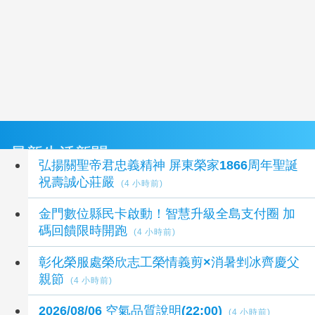
最新生活新聞
弘揚關聖帝君忠義精神 屏東榮家1866周年聖誕
祝壽誠心莊嚴
(4 小時前)
金門數位縣民卡啟動！智慧升級全島支付圈 加
碼回饋限時開跑
(4 小時前)
彰化榮服處榮欣志工榮情義剪×消暑剉冰齊慶父
親節
(4 小時前)
2026/08/06 空氣品質說明(22:00)
(4 小時前)