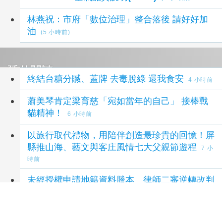
林燕祝：市府「數位治理」整合落後 請好好加
油
(5 小時前)
延伸閱讀
終結台糖分贓、蓋牌 去毒脫綠 還我食安
4 小時前
蕭美琴肯定梁育慈「宛如當年的自己」 接棒戰
貓精神！
6 小時前
以旅行取代禮物，用陪伴創造最珍貴的回憶！屏
縣推山海、藝文與客庄風情七大父親節遊程
7 小
時前
未經授權申請地籍資料謄本 律師二審逆轉改判
徒刑4月
8 小時前
高市府澄清市長陳其邁從未推薦台糖人事
9 小時