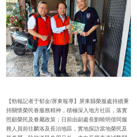
【勁報記者于郁金/屏東報導】屏東縣榮服處持續秉
持關懷榮民眷服務精神，積極深入地方社區，落實
照顧榮民及眷屬政策；日前由副處長劉曉明偕同服
務人員前往麟洛及長治地區，實地探訪當地榮民及