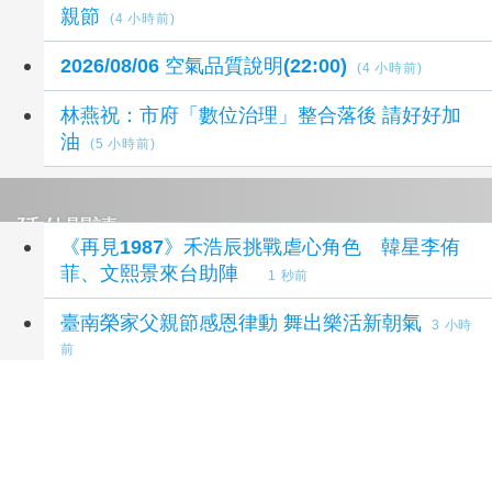
親節
(4 小時前)
2026/08/06 空氣品質說明(22:00)
(4 小時前)
林燕祝：市府「數位治理」整合落後 請好好加
油
(5 小時前)
延伸閱讀
《再見1987》禾浩辰挑戰虐心角色 韓星李侑
菲、文熙景來台助陣
1 秒前
臺南榮家父親節感恩律動 舞出樂活新朝氣
3 小時
前
金門數位縣民卡啟動！智慧升級全島支付圈 加
碼回饋限時開跑
4 小時前
民眾黨桃園隊主張交通罰鍰全數用於交通改善
4