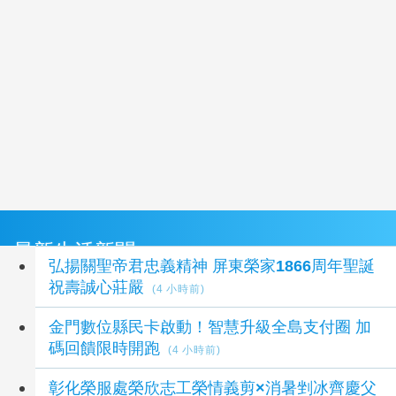
最新生活新聞
弘揚關聖帝君忠義精神 屏東榮家1866周年聖誕
祝壽誠心莊嚴
(4 小時前)
金門數位縣民卡啟動！智慧升級全島支付圈 加
碼回饋限時開跑
(4 小時前)
彰化榮服處榮欣志工榮情義剪×消暑剉冰齊慶父