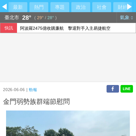
最新
熱門
專題
政治
社會
財經
28°
臺北市
氣象
(
29°
/
28°
)
快訊
阿波羅2475億收購廉航 擊退對手入主易捷航空
投資人評估企業財報 歐股互有漲跌
西班牙飛地移民危機 官員促歐盟用籌碼確保摩洛哥配合
2026-06-06 |
勁報
金門弱勢族群端節慰問