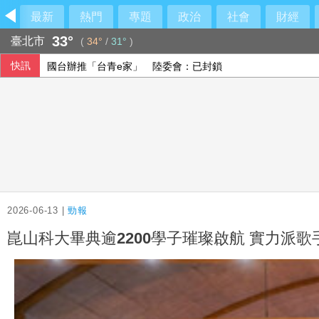
最新
熱門
專題
政治
社會
財經
33°
臺北市
(
34°
/
31°
)
快訊
大橘書來了！內政部盼組社區防災隊
駐墨爾本官員：台澳深化合作 發展相互依存關係
防跨國鎮壓！學者：相關罪刑應提升國安層級
國台辦推「台青e家」 陸委會：已封鎖
2026-06-13 |
勁報
崑山科大畢典逾2200學子璀璨啟航 實力派歌