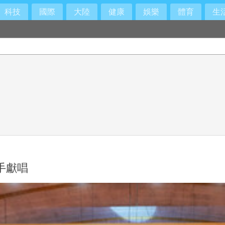
科技
國際
大陸
健康
娛樂
體育
生
手獻唱