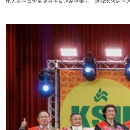
崑大董事會曾韋龍董事長勉勵畢業生，無論未來選擇