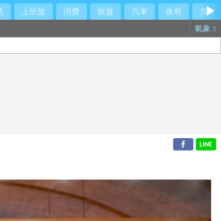
活
上班族
消費
旅遊
汽車
政府
房產
氣象