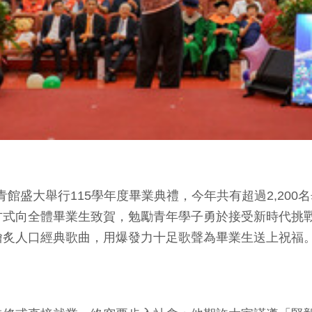
青館盛大舉行115學年度畢業典禮，今年共有超過2,20
方式向全體畢業生致賀，勉勵青年學子勇於接受新時代挑
膾炙人口經典歌曲，用爆發力十足歌聲為畢業生送上祝福