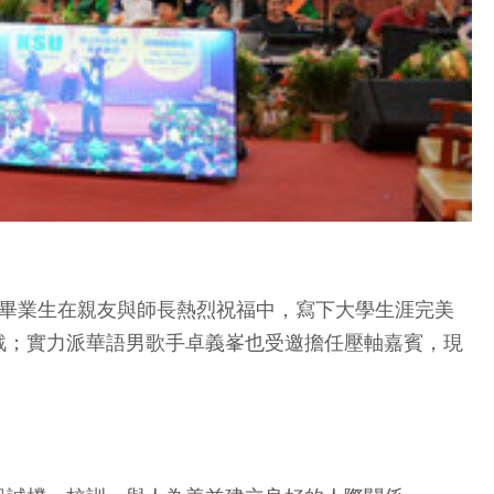
0名畢業生在親友與師長熱烈祝福中，寫下大學生涯完美
戰；實力派華語男歌手卓義峯也受邀擔任壓軸嘉賓，現
。