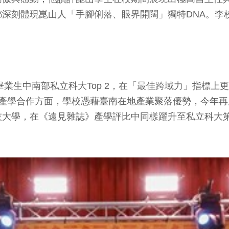
深刻體現崑山人「手腳俐落、眼界開闊」獨特DNA。李
業生中南部私立科大Top 2，在「最佳跨域力」指標上更
產學合作方面，學校憑藉臺南在地產業聚落優勢，今年再
技大學，在《遠見雜誌》產學評比中同樣躍升至私立科大第