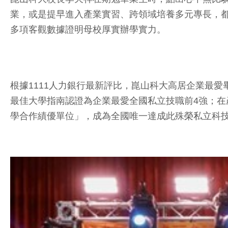
業，或是提早進入產業實習、跨領域培養多元專長，都
多項客觀數據證明母校厚實辦學實力。
根據1111人力銀行最新評比，崑山科大高居企業最愛畢
最佳大學指南認證為企業最愛全國私立技職前4強；在
學合作績優單位」，成為全國唯一達成此殊榮私立科