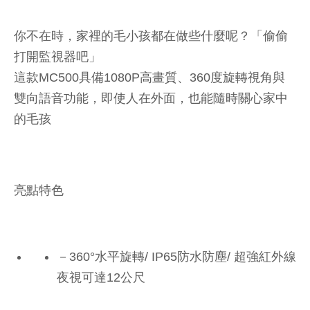
你不在時，家裡的毛小孩都在做些什麼呢？「偷偷
打開監視器吧」
這款MC500具備1080P高畫質、360度旋轉視角與
雙向語音功能，即使人在外面，也能隨時關心家中
的毛孩
亮點特色
－360°水平旋轉/ IP65防水防塵/ 超強紅外線
夜視可達12公尺