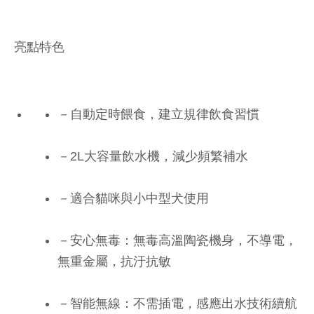
亮點特色
－自動定時餵食，建立規律飲食習慣
－2L大容量飲水機，減少頻繁補水
－適合貓咪與小中型犬使用
－安心無毒：無毒高溫陶瓷機身，不導電，
無重金屬，抗汙抗敏
－智能無線：不需插電，感應出水技術續航