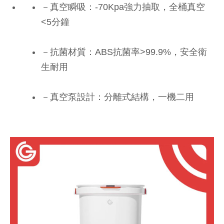
－真空瞬吸：-70Kpa強力抽取，全桶真空
<5分鐘
－抗菌材質：ABS抗菌率>99.9%，安全衛
生耐用
－真空泵設計：分離式結構，一機二用