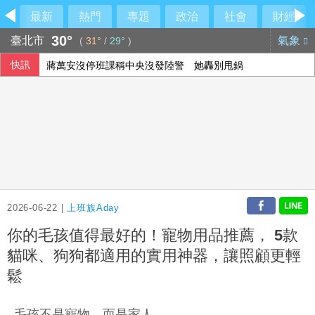
最新
熱門
專題
政治
社會
財經
30°
臺北市
氣象
(
31°
/
29°
)
快訊
蔣萬安沒停班課稱中央沒發陸警 她轟別甩鍋
慈濟遭詐陳時中要藍白為抹黑道歉 柯文哲：不要把人民當白
李逸洋拒出席長崎和平典禮 就為抗議這件事
土耳其外長：埃及可望加入麥加共同防禦協定
2026-06-22 |
上班族Aday
你的毛孩值得最好的！寵物用品推薦， 5款
貓咪、狗狗都適用的實用神器，讓照顧更輕
鬆
毛孩不是寵物，而是家人