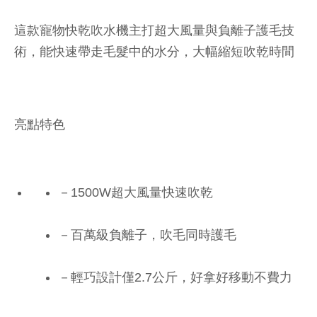
這款寵物快乾吹水機主打超大風量與負離子護毛技
術，能快速帶走毛髮中的水分，大幅縮短吹乾時間
亮點特色
－1500W超大風量快速吹乾
－百萬級負離子，吹毛同時護毛
－輕巧設計僅2.7公斤，好拿好移動不費力