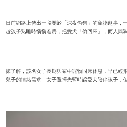
日前網路上傳出一段關於「深夜偷狗」的寵物趣事，
趁孩子熟睡時悄悄進房，把愛犬「偷回來」，而人與
據了解，該名女子長期與家中寵物同床休息，早已經
兒子的情緒需求，女子選擇先暫時讓愛犬陪伴孩子，