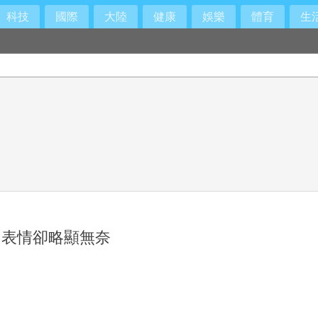
科技
國際
大陸
健康
娛樂
體育
生
熟
」表情卻略顯無奈