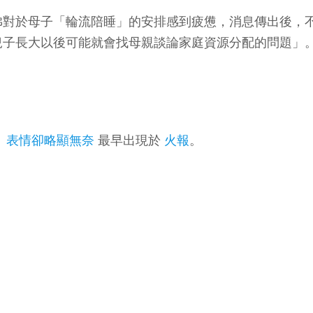
彿對於母子「輪流陪睡」的安排感到疲憊，消息傳出後，
兒子長大以後可能就會找母親談論家庭資源分配的問題」
」表情卻略顯無奈
最早出現於
火報
。