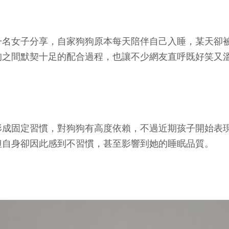
一名女子分享，自家狗狗原本每天陪伴自己入睡，某天卻
狗之間默契十足的配合過程，也讓不少網友直呼既好笑又
形成固定習慣，對狗狗有高度依賴，不過近期孩子開始表
但自身卻因此感到不習慣，甚至影響到她的睡眠品質。