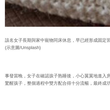
該名女子長期與家中寵物同床休息，早已經形成固定
(示意圖/Unsplash)
事發當晚，女子在確認孩子熟睡後，小心翼翼地進入
驚醒孩子，整個過程中雙方配合得十分流暢，最終成