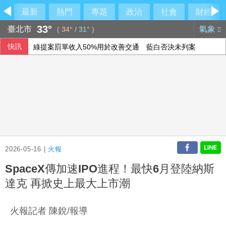
最新
熱門
專題
政治
社會
財經
33°
臺北市
氣象
(
34°
/
31°
)
快訊
綠提案罰單收入50%用於改善交通 藍白否決未列案
傳伊朗擬禁美以船隻通行荷莫茲海峽 違者罰貨值20%
酒駕撞死人完成修復式司法 嘉院判刑2年8月
過馬路與大貨車發生碰撞 台中神岡89歲婦人不治
2026-05-16 |
火報
SpaceX傳加速IPO進程！最快6月登陸納斯
達克 再掀史上最大上市潮
火報記者 陳銳/報導