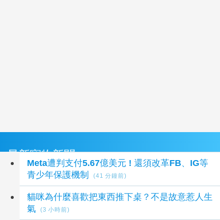
最新寵物新聞
Meta遭判支付5.67億美元 ! 還須改革FB、IG等
青少年保護機制
(41 分鐘前)
貓咪為什麼喜歡把東西推下桌？不是故意惹人生
氣
(3 小時前)