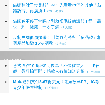
貓咪翻肚子就是想討摸？先看看牠們的其他「肢
體語言」再摸摸 !
(23 小時前)
貓咪叫不停正常嗎？別忽視毛孩的訊號 ! 從「需
求」到「健康」一次了解
(1 天前)
反制中國低價擴張！川普政府將對「多晶矽」相
關產品加徵 15% 關稅
(1 天前)
延伸閱讀
慈濟遭詐10.6億聲明挨轟「不像被害人」 P律
師、吳靜怡齊問：捐款人有權知道真相
34 分鐘前
Meta遭判支付5.67億美元 ! 還須改革FB、IG等
青少年保護機制
41 分鐘前
圖窮匕見的國會大戲！美國 Clarity Act 臨陣撤
退，對比特幣與市場意味著什麼？
1 小時前