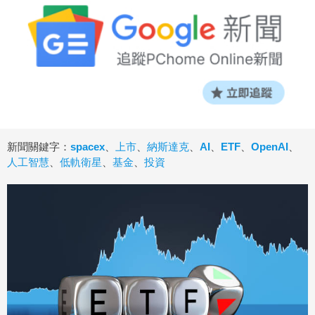
新聞關鍵字：
spacex
、
上市
、
納斯達克
、
AI
、
ETF
、
OpenAI
、
人工智慧
、
低軌衛星
、
基金
、
投資