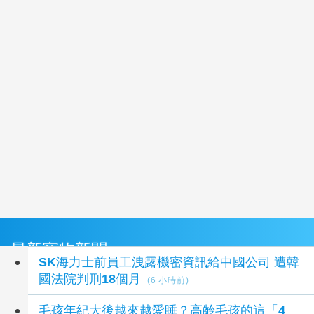
最新寵物新聞
SK海力士前員工洩露機密資訊給中國公司 遭韓
國法院判刑18個月
(6 小時前)
毛孩年紀大後越來越愛睡？高齡毛孩的這「4