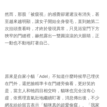
然而，那股「被窺視」的感覺卻遲遲沒有消失，甚
至越來越明顯，讓女子開始全身發毛，直到她第二
次抬頭查看時，才終於發現異常，只見浴室門下方
狹窄的門縫裡，赫然露出一雙圓滾滾的大眼睛，正
一動也不動地盯著自己。
原來是自家小貓「Adel」不知道什麼時候早已埋伏
在門外，還把臉精準卡在門縫旁偷看，更好笑的
是，當主人和牠四目相交時，貓咪也完全沒有心
虛，依舊理直氣壯地繼續盯著，消息傳出後，不少
網友紛紛留言表示「貓咪真的超愛偷窺」、「我家