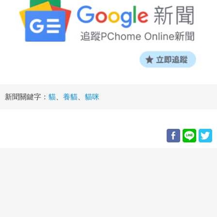
新聞關鍵字：
貓
、
養貓
、
貓咪