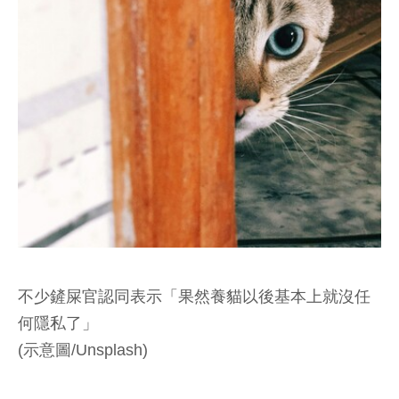
不少鏟屎官認同表示「果然養貓以後基本上就沒任
何隱私了」
(示意圖/Unsplash)