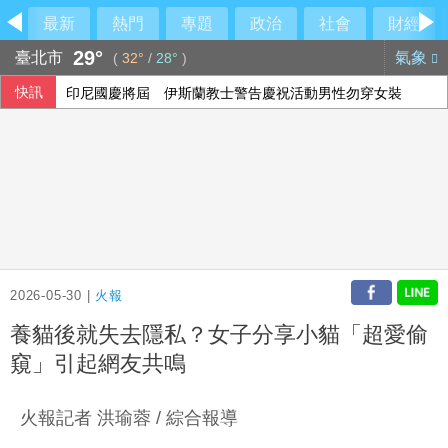
最新
熱門
專題
政治
社會
財經
29°
臺北市
氣象
(
32°
/
28°
)
快訊
印尼國慶將屆 伊斯蘭教士警告慶祝活動男性勿穿女裝
高溫旺季助攻 統一企業、超商雙雄7月營收齊創高
國票金副董年薪2千萬惹議 大股東第一銀行說話了
城鎮韌性演習降速 LINE Pay交易數略減、街口支付無異常
2026-05-30 |
火報
養貓後就失去隱私？女子分享小貓「超愛偷
窺」引起網友共鳴
火報記者 洪瑜蓉 / 綜合報導