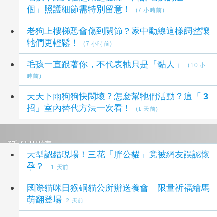
個」照護細節需特別留意！
(7 小時前)
老狗上樓梯恐會傷到關節？家中動線這樣調整讓
牠們更輕鬆！
(7 小時前)
毛孩一直跟著你，不代表牠只是「黏人」
(10 小
時前)
天天下雨狗狗快悶壞？怎麼幫牠們活動？這「 3
招」室內替代方法一次看！
(1 天前)
延伸閱讀
大型認錯現場！三花「胖公貓」竟被網友誤認懷
孕？
1 天前
國際貓咪日猴硐貓公所辦送養會 限量祈福繪馬
萌翻登場
2 天前