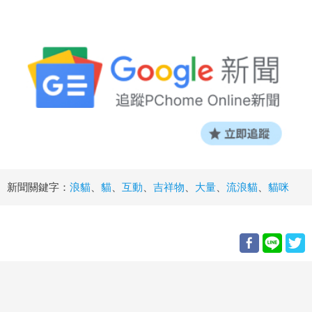
新聞關鍵字：
浪貓
、
貓
、
互動
、
吉祥物
、
大量
、
流浪貓
、
貓咪