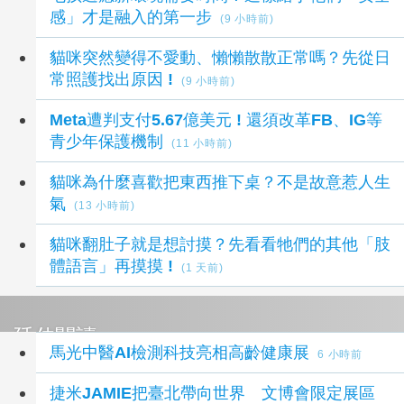
感」才是融入的第一步
(9 小時前)
貓咪突然變得不愛動、懶懶散散正常嗎？先從日
常照護找出原因 !
(9 小時前)
Meta遭判支付5.67億美元 ! 還須改革FB、IG等
青少年保護機制
(11 小時前)
貓咪為什麼喜歡把東西推下桌？不是故意惹人生
氣
(13 小時前)
貓咪翻肚子就是想討摸？先看看牠們的其他「肢
體語言」再摸摸 !
(1 天前)
延伸閱讀
馬光中醫AI檢測科技亮相高齡健康展
6 小時前
捷米JAMIE把臺北帶向世界 文博會限定展區