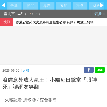
最新
熱門
專題
政治
社會
財經
--°
臺北市
氣象
(
--°
/
--°
)
快訊
香港宏福苑大火最終調查報告公布 菸頭引燃施工雜物
時人：「蜘蛛人」湯姆霍蘭德與辛蒂亞已辦派對慶祝結婚
【中市長民調】江啟臣38.2%領先何欣純14.1% 各年齡層
隊友罕見給援護 布雷克：告訴自己不要搞砸
2026-06-09 |
火報
浪貓意外成人氣王！小貓每日擊掌「眼神
死」讓網友笑翻
火報記者 洪瑜蓉 / 綜合報導