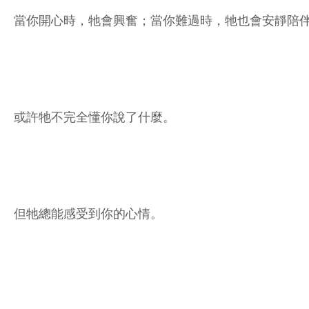
當你開心時，牠會興奮；當你難過時，牠也會安靜陪
或許牠不完全懂你說了什麼。
但牠總能感受到你的心情。