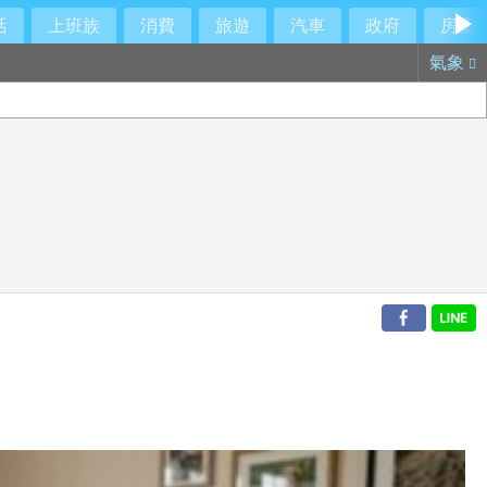
活
上班族
消費
旅遊
汽車
政府
房產
氣象