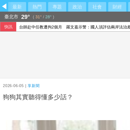
最新
熱門
專題
政治
社會
財經
29°
臺北市
(
31°
/
28°
)
快訊
台師赴中任教遭拘2個月 羅文嘉示警：國人須評估兩岸法治
法總統大選倒數8個月 親俄網絡針對3名參選人造謠
綠營點名江啟臣為疫苗案道歉 江辦反批：政府買不夠才需民
宏碁發現兆基內部管理缺失 辭任董事長撤出經營層
2026-06-05 |
享新聞
狗狗其實聽得懂多少話？