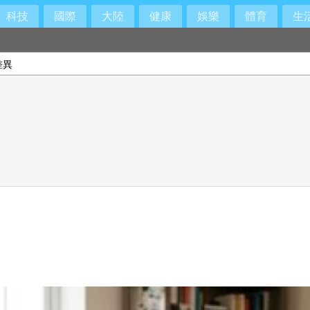
科技
國際
大陸
健康
娛樂
體育
生
差異
間出面