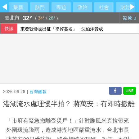
最新
熱門
專題
政治
社會
財經
32°
臺北市
氣象
(
34°
/
28°
)
快訊
東發號慘被出征「塗掉簽名」 沈伯洋贊成
新台幣開盤升2.5分 為32.29元
FBI與中俄合作打擊跨國犯罪 美反情報圈憂國安隱患
9艘共艦6架次共機擾台 國軍嚴密監控
2026-06-28 |
台灣醒報
港湖淹水處理慢半拍？ 蔣萬安：有即時撤離
「市府有緊急撤離受災戶！」針對颱風米克拉帶來
外圍環流降雨，造成港湖地區嚴重淹水，台北市長