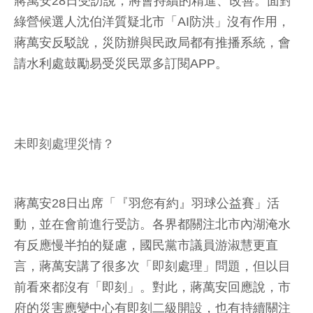
蔣萬安28日受訪說，將會持續的精進、改善。面對
綠營候選人沈伯洋質疑北市「AI防洪」沒有作用，
蔣萬安反駁說，災防辦與民政局都有推播系統，會
請水利處鼓勵易受災民眾多訂閱APP。
未即刻處理災情？
蔣萬安28日出席「『羽您有約』羽球公益賽」活
動，並在會前進行受訪。各界都關注北市內湖淹水
有反應慢半拍的疑慮，國民黨市議員游淑慧更直
言，蔣萬安講了很多次「即刻處理」問題，但以目
前看來都沒有「即刻」。對此，蔣萬安回應說，市
府的災害應變中心有即刻二級開設，也有持續關注