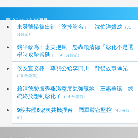
最新政治新聞
東發號慘被出征「塗掉簽名」 沈伯洋贊成
(31
分鐘前)
魏平政為王惠美抱屈 怒轟賴清德「彰化不是選
舉時攻擊籌碼」
(40 分鐘前)
侯友宜交棒一尊關公給李四川 背後故事曝光
(40 分鐘前)
賴清德酸盧秀燕滿意度勉強贏她 王惠美諷：總
統終於想到彰化了
(44 分鐘前)
9艘共艦6架次共機擾台 國軍嚴密監控
(46 分鐘
前)