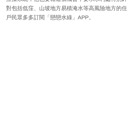
對包括低窪、山坡地方易積淹水等高風險地方的住
戶民眾多多訂閱「戀戀水綠」APP。