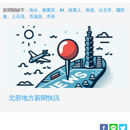
新聞關鍵字：
淹水
、
蔣萬安
、
AI
、
候選人
、
南港
、
台北市
、
國民
黨
、
土石流
、
市議員
、
市長
北部地方新聞快訊