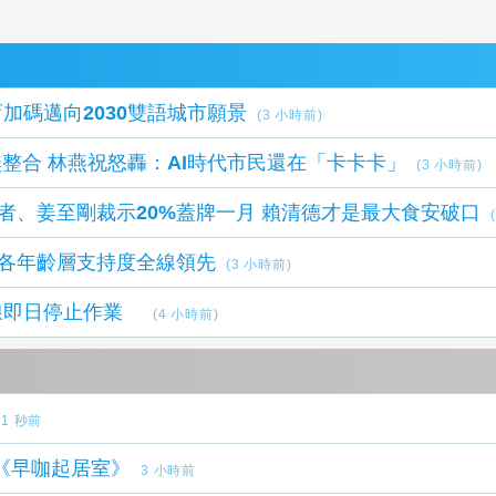
加碼邁向2030雙語城市願景
(3 小時前)
無整合 林燕祝怒轟：AI時代市民還在「卡卡卡」
(3 小時前)
業者、姜至剛裁示20%蓋牌一月 賴清德才是最大食安破口
% 各年齡層支持度全線領先
(3 小時前)
線即日停止作業
(4 小時前)
1 秒前
定《早咖起居室》
3 小時前