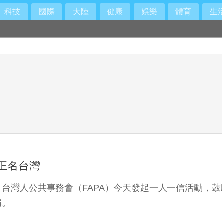
科技
國際
大陸
健康
娛樂
體育
生
正名台灣
台灣人公共事務會（FAPA）今天發起一人一信活動，
稱。