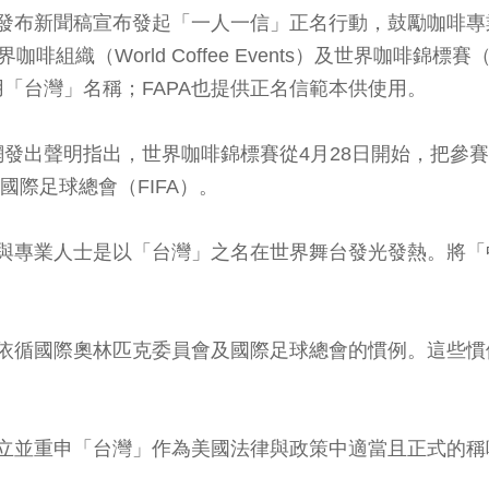
天發布新聞稿宣布發起「一人一信」正名行動，鼓勵咖啡
）、世界咖啡組織（World Coffee Events）及世界咖啡錦標賽（
「台灣」名稱；FAPA也提供正名信範本供使用。
聲明指出，世界咖啡錦標賽從4月28日開始，把參賽者標示為
國際足球總會（FIFA）。
群與專業人士是以「台灣」之名在世界舞台發光發熱。將
。
為依循國際奧林匹克委員會及國際足球總會的慣例。這些
確立並重申「台灣」作為美國法律與政策中適當且正式的稱