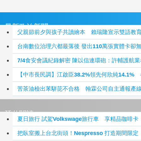
最新政治新聞
父親節前夕與孩子共讀繪本 賴瑞隆宣示雙語教育
台南數位治理六都最落後 發出110萬張實體卡卻
7/4食安會議紀錄解密 陳以信連環砲：許輔護航
【中市長民調】江啟臣38.2%領先何欣純14.1
苦茶油檢出苯駢芘不合格 翰霖公司自主通報產
延伸閱讀
夏日旅行 試駕Volkswage旅行車 享精品咖啡卡
把臥室搬上台北街頭！Nespresso 打造期間限