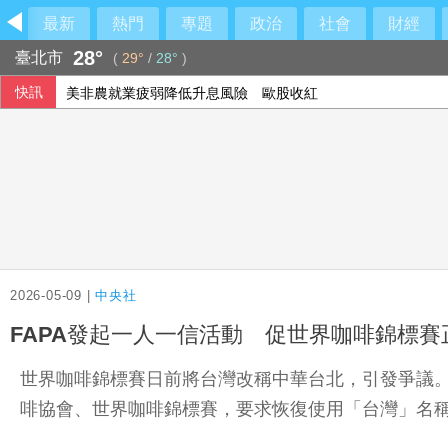
最新
熱門
專題
政治
社會
財經
28°
臺北市
(
29°
/
28°
)
快訊
美非農就業疲弱降低升息風險 歐股收紅
2026-05-09 |
中央社
FAPA發起一人一信活動 促世界咖啡錦標賽
世界咖啡錦標賽日前將台灣改稱中華台北，引發爭議。
啡協會、世界咖啡錦標賽，要求恢復使用「台灣」名