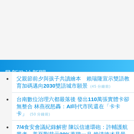
最新政治新聞
父親節前夕與孩子共讀繪本 賴瑞隆宣示雙語教
育加碼邁向2030雙語城市願景
(45 分鐘前)
台南數位治理六都最落後 發出110萬張實體卡卻
無整合 林燕祝怒轟：AI時代市民還在「卡卡
卡」
(50 分鐘前)
7/4食安會議紀錄解密 陳以信連環砲：許輔護航