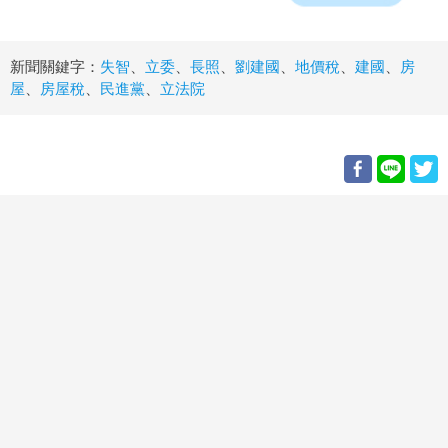
新聞關鍵字：
失智
、
立委
、
長照
、
劉建國
、
地價稅
、
建國
、
房
屋
、
房屋稅
、
民進黨
、
立法院