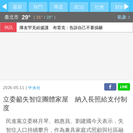
最新
熱門
專題
政治
社會
財經
29°
臺北市
氣象
(
31°
/
28°
)
快訊
隊友罕見給援護 布雷克：告訴自己不要搞砸
林岳平執教400勝達陣 布雷克讚獲球員愛戴
時人：「蜘蛛人」湯姆霍蘭德與辛蒂亞已辦派對慶祝結婚
【中市長民調】江啟臣38.2%領先何欣純14.1% 各年齡層
2026-05-11 |
中央社
立委籲失智症團體家屋 納入長照給支付制
度
民進黨立委林月琴、賴惠員、劉建國今天表示，失
智症人口持續攀升，作為兼具家庭式照顧與社區融