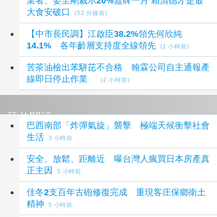
業者、姜至剛裁示20%蓋牌一月 賴清德才是最
大食安破口
(52 分鐘前)
【中市長民調】江啟臣38.2%領先何欣純
14.1% 各年齡層支持度全線領先
(1 小時前)
苦茶油檢出苯駢芘不合格 翰霖公司自主通報產
線即日停止作業
(2 小時前)
延伸閱讀
巴西南部「炸彈氣旋」襲擊 極端天候衝擊社會
生活
3 小時前
安全、放鬆、距離近 曝台灣人瘋買日本房產真
正主因
5 小時前
佳冬2支百年古砲修復完成 重現客庄保鄉衛土
精神
5 小時前