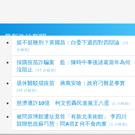
最新政治新聞
挺不挺鞭刑？黃國昌：白委下週四對四辯論
(29
分鐘前)
採購疫苗詐騙案 藍：陳時中事後諸葛當年為何
沒阻止
(43 分鐘前)
退休醫駁擋疫苗 蔣萬安嗆：政府刁難是事實
(49 分鐘前)
慈濟遭詐10億 柯文哲轟民進黨王八蛋
(1 小時前)
被問原博館遷址竟答「有新北美術館」 李四川
競辦怒批蘇巧慧：問A答Z 何不食肉糜
(1 小時前)