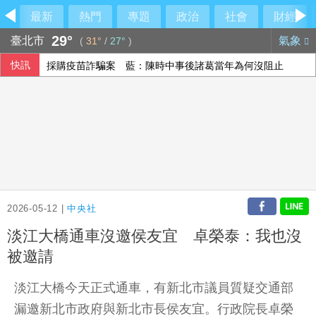
最新
熱門
專題
政治
社會
財經
29°
臺北市
氣象
(
31°
/
27°
)
快訊
採購疫苗詐騙案 藍：陳時中事後諸葛當年為何沒阻止
中國稅收徵管趨嚴 清查違規優惠填補財政缺口
哥倫比亞右翼總統上任首日 發生兩起爆炸致警殉職
白海豚將登陸中國 福建浙江上海共撤離約21萬人
2026-05-12 |
中央社
淡江大橋通車沒邀侯友宜 卓榮泰：我也沒
被邀請
淡江大橋今天正式通車，有新北市議員質疑交通部
漏邀新北市政府與新北市長侯友宜。行政院長卓榮