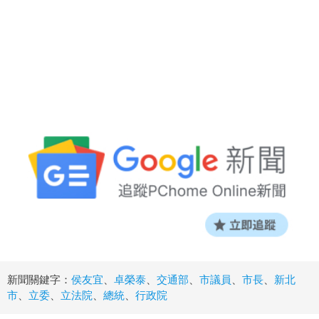
新聞關鍵字：
侯友宜
、
卓榮泰
、
交通部
、
市議員
、
市長
、
新北
市
、
立委
、
立法院
、
總統
、
行政院