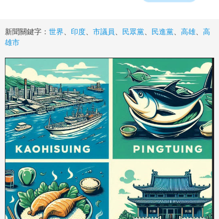
新聞關鍵字：
世界
、
印度
、
市議員
、
民眾黨
、
民進黨
、
高雄
、
高
雄市