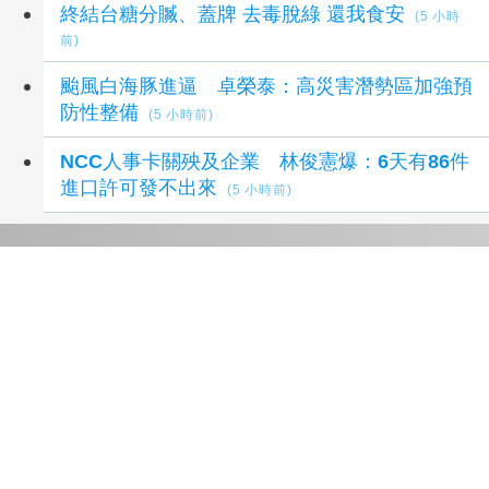
終結台糖分贓、蓋牌 去毒脫綠 還我食安
(5 小時
前)
颱風白海豚進逼 卓榮泰：高災害潛勢區加強預
防性整備
(5 小時前)
NCC人事卡關殃及企業 林俊憲爆：6天有86件
進口許可發不出來
(5 小時前)
延伸閱讀
藍:食安關鍵黑箱會議 四大疑點揭露食安防線失
守
1 秒前
終結台糖分贓、蓋牌 去毒脫綠 還我食安
5 小時前
【獨家】新北市長選戰震撼彈 蔡英文將任蘇巧
慧總部主委
5 小時前