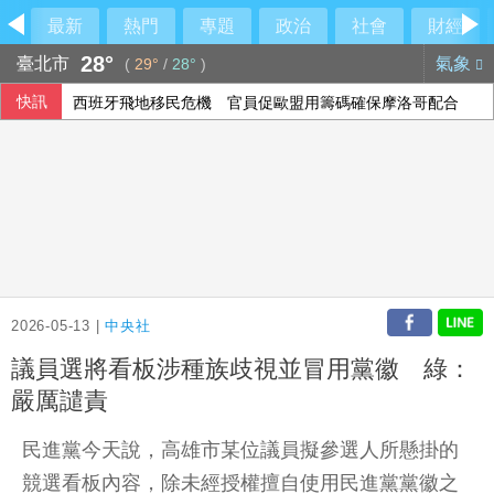
最新
熱門
專題
政治
社會
財經
28°
臺北市
氣象
(
29°
/
28°
)
快訊
西班牙飛地移民危機 官員促歐盟用籌碼確保摩洛哥配合
2026-05-13 |
中央社
議員選將看板涉種族歧視並冒用黨徽 綠：
嚴厲譴責
民進黨今天說，高雄市某位議員擬參選人所懸掛的
競選看板內容，除未經授權擅自使用民進黨黨徽之