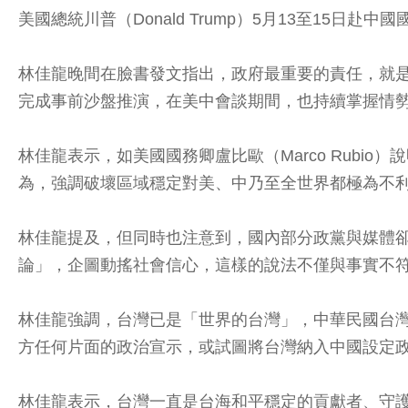
美國總統川普（Donald Trump）5月13至15
林佳龍晚間在臉書發文指出，政府最重要的責任，就
完成事前沙盤推演，在美中會談期間，也持續掌握情
林佳龍表示，如美國國務卿盧比歐（Marco Rub
為，強調破壞區域穩定對美、中乃至全世界都極為不
林佳龍提及，但同時也注意到，國內部分政黨與媒體
論」，企圖動搖社會信心，這樣的說法不僅與事實不
林佳龍強調，台灣已是「世界的台灣」，中華民國台
方任何片面的政治宣示，或試圖將台灣納入中國設定
林佳龍表示，台灣一直是台海和平穩定的貢獻者、守