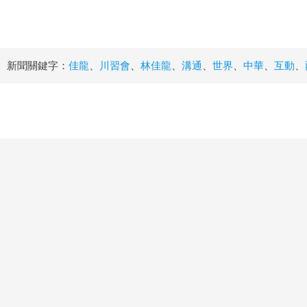
新聞關鍵字：
佳龍
、
川習會
、
林佳龍
、
溝通
、
世界
、
中華
、
互動
、