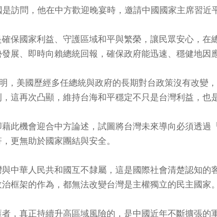
日赴中國國是訪問，他在中方歡迎晚宴時，邀請中國國家主席習近
是確保國家利益、守護區域和平與繁榮，讓民眾安心，在
勢發展、即時向賴總統回報，確保政府能迅速、穩健地因
io）說明，美國歷經多任總統與政府的長期對台政策沒有改
利，這再次凸顯，維持台海和平穩定不只是台灣利益，也
卻藉此機會迎合中方論述，試圖將台灣未來導向必須透過
符，更無助於國家團結與安全。
灣與中華人民共和國互不隸屬，這是國際社會清楚認知的
政治框架的作為，都無法改變台灣是主權獨立的民主國家
護者，真正持續升高區域風險的，是中國近年不斷擴張的