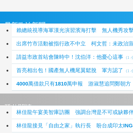
最新政治新聞
賴總統視導海軍漢光演習濱海打擊 無人機秀攻
出席竹市活動被指行政不中立 柯文哲：未政治
請益市政首站會陳時中！沈伯洋：他憂心這事
(1
首亮相出包！國產無人機尾翼鬆脫 軍方認了
(1
4000萬借款只有1810萬申報 游淑慧追問鄭朝方
延伸閱讀
林佳龍午宴美智庫訪團 強調台灣是不可或缺夥
林佳龍接見「自由之家」執行長 盼台成印太ING