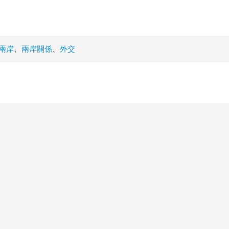
兩岸
、
兩岸關係
、
外交