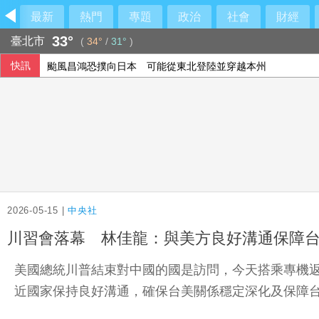
最新
熱門
專題
政治
社會
財經
33°
臺北市
(
34°
/
31°
)
快訊
颱風昌鴻恐撲向日本 可能從東北登陸並穿越本州
出席竹市活動被指行政不中立 柯文哲：未政治宣傳
日本動畫融合大馬多元文化 激盪年輕世代創作想像
提振房地產市場 北京新規降低購房門檻
2026-05-15 |
中央社
川習會落幕 林佳龍：與美方良好溝通保障
美國總統川普結束對中國的國是訪問，今天搭乘專機
近國家保持良好溝通，確保台美關係穩定深化及保障