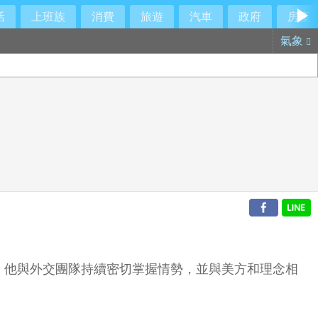
活
上班族
消費
旅遊
汽車
政府
房產
氣象
，他與外交團隊持續密切掌握情勢，並與美方和理念相