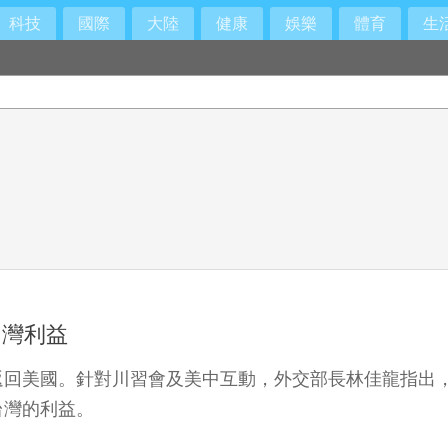
科技
國際
大陸
健康
娛樂
體育
生
台灣利益
返回美國。針對川習會及美中互動，外交部長林佳龍指出
台灣的利益。