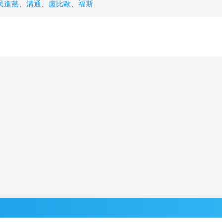
民進黨
、
溝通
、
盧比歐
、
福斯