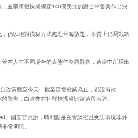
，並稱將很快就總額140億美元的對台軍售案作出決
化，仍以相對模糊方式處理台海議題，本質上仍屬戰略
川普本人在不同場合的表態作整體觀察，這當中所釋出
國對台政策截至今天、截至這場會談為止，都沒有改
突的警告，白宮亦在社群推播盧比歐這段表述。
hanged。國安官員說，時間點是在會談後且受訪環境非外
號非常明確。