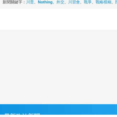
新聞關鍵字：
川普
、
Nothing
、
外交
、
川習會
、
戰爭
、
戰略模糊
、
最新政治新聞