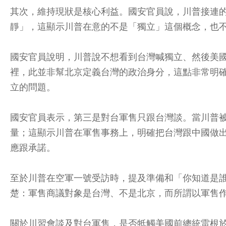
其次，維持現狀是核心利益。國安官員說，川普接連
靜」，這顯示川普在意的不是「獨立」這個概念，也
國安官員說明，川普說不想看到台灣喊獨立、然後美國
裡，此並非幫北京定義台灣的政治身分，這點非常明
立的問題。
國安官員表示，第三是對台軍售只跟台灣談。當川普
量；這顯示川普在軍售事務上，明確把台灣跟中國做
應跟承諾。
至於川普在空軍一號受訪時，提及準備和「你知道是
楚：軍售商議對象是台灣、不是北京，而所謂以軍售
關於川習會談及對台軍售，是否牴觸美國前總統雷根於