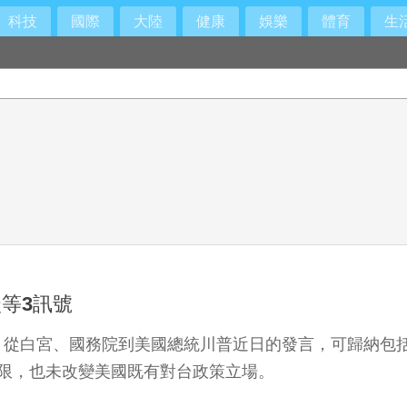
科技
國際
大陸
健康
娛樂
體育
生
等3訊號
，從白宮、國務院到美國總統川普近日的發言，可歸納包
限，也未改變美國既有對台政策立場。