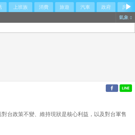
活
上班族
消費
旅遊
汽車
政府
房產
氣象
括對台政策不變、維持現狀是核心利益，以及對台軍售