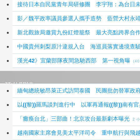
接待日本自民黨青年局研修團 李宇翔：為台日
影／魏平政率議員參選人攜手造勢 藍營大村永
新北觀旅局邀賞九份紅燈籠祭 最大亮點跨界合
中國貴州刺梨原汁違規入台 海巡員落實邊境查驗
漢光42》宜蘭部隊夜間急馳西部 第一視角曝
(4
延伸閱讀
緬甸總統敏昂萊正式訪問泰國 民團批勿替軍政
以((黎))羅馬談判進行中 以軍再通報((黎))南有
「癱瘓台北」三部曲！北京攻台最新劇本曝光
2 
越南國家主席會見美太平洋司令 重申航行與飛