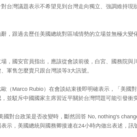
對台灣議題表示不希望見到台灣走向獨立、強調維持現狀
措辭，跟過去歷任美國總統對區域情勢的立場並無極大變
。
立場，國安官員指出，應該從會談前後，白宮、國務院與
、軍售怎麼賣只跟台灣談等3大訊號。
（Marco Rubio）在會談結束後即明確表示，「美
認，並駁斥中國國家主席習近平關於台灣問題可能引發衝
國對台政策是否改變時，斷然回答 No, nothing's c
表示，美國總統與國務卿接連在24小時內做出表述，訊