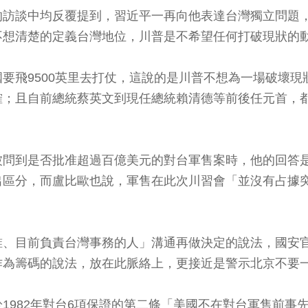
的訪談中均反覆提到，習近平一再向他表達台灣獨立問題
不想清楚的定義台灣地位，川普是不希望任何打破現狀的
要飛9500英里去打仗，這說的是川普不想為一場破壞
確；且自前總統蔡英文到現任總統賴清德等前後任元首，
被問到是否批准超過百億美元的對台軍售案時，他的回答
出區分，而盧比歐也說，軍售在此次川習會「並沒有占據
誰、目前負責台灣事務的人」溝通再做決定的說法，國安
作為籌碼的說法，放在此脈絡上，更接近是警示北京不要
1982年對台6項保證的第二條「美國不在對台軍售前事