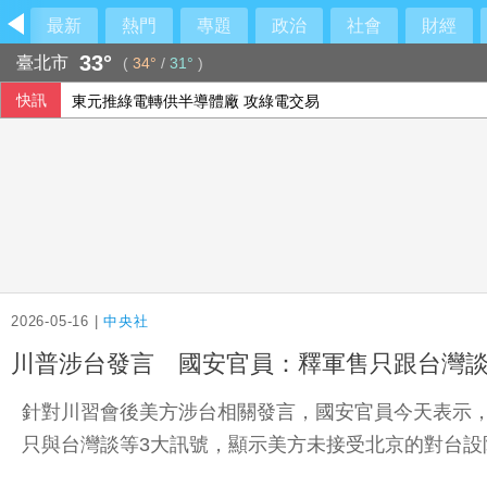
最新
熱門
專題
政治
社會
財經
33°
臺北市
(
34°
/
31°
)
快訊
東元推綠電轉供半導體廠 攻綠電交易
台股高價股撐盤再現雙萬金 量縮跌214點守住季線
三大法人買超台股45.62億元
太陽表面出現渦旋現象 宛如梵谷畫作星夜漩渦
2026-05-16 |
中央社
川普涉台發言 國安官員：釋軍售只跟台灣談
針對川習會後美方涉台相關發言，國安官員今天表示
只與台灣談等3大訊號，顯示美方未接受北京的對台設