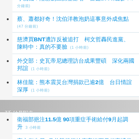
分鐘前)
蔡、蕭都好奇！沈伯洋教泡奶這事意外成焦點
(47 分鐘前)
慈濟買BNT遭詐反被追打 柯文哲轟民進黨、
陳時中：真的不要臉
(1 小時前)
外交部：史瓦帝尼總理訪台成果豐碩 深化兩國
邦誼
(1 小時前)
林佳龍：熊本震災台灣捐款已逾2億 台日情誼
深厚
(1 小時前)
延伸閱讀
衛福部挹注11.5億 90項重症手術給付9月起調
升
3 小時前