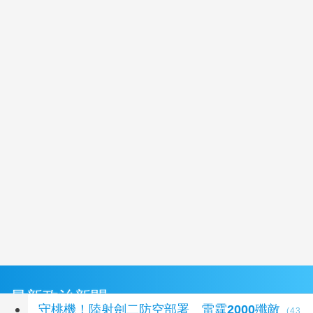
最新政治新聞
守桃機！陸射劍二防空部署 雷霆2000殲敵
(43