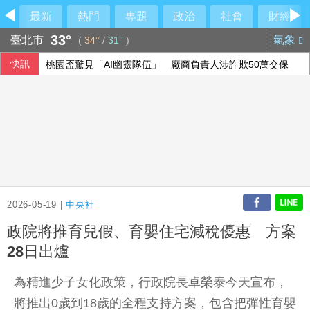
最新
熱門
專題
政治
社會
財經
33°
臺北市
氣象
(
34°
/
31°
)
快訊
桃園盃驚見「AI幽靈隊伍」 廠商負責人涉詐欺50萬交保
五角大廈公布最新UFO檔案 神秘球體驚現中東與太平洋
專家：香港正遭受「三疫夾擊」 勿輕忽流感
葉門政府軍回應叛軍攻擊 聯合國示警新一輪內戰風險
2026-05-19 |
中央社
政院將推育兒假、育嬰住宅減稅優惠 方案
28日出爐
為精進少子女化政策，行政院長卓榮泰今天宣布，
將推出0歲到18歲的全程支持方案，包含把彈性育嬰