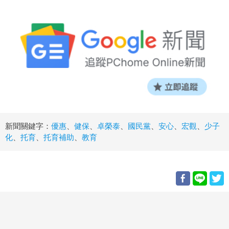
新聞關鍵字：
優惠
、
健保
、
卓榮泰
、
國民黨
、
安心
、
宏觀
、
少子
化
、
托育
、
托育補助
、
教育