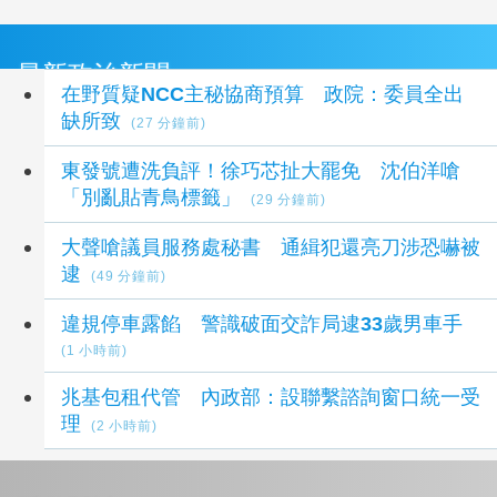
最新政治新聞
在野質疑NCC主秘協商預算 政院：委員全出
缺所致
(27 分鐘前)
東發號遭洗負評！徐巧芯扯大罷免 沈伯洋嗆
「別亂貼青鳥標籤」
(29 分鐘前)
大聲嗆議員服務處秘書 通緝犯還亮刀涉恐嚇被
逮
(49 分鐘前)
違規停車露餡 警識破面交詐局逮33歲男車手
(1 小時前)
兆基包租代管 內政部：設聯繫諮詢窗口統一受
理
(2 小時前)