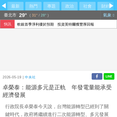
最新
熱門
專題
政治
社會
財經
29°
臺北市
氣象
(
31°
/
28°
)
快訊
軟銀首季淨利優於預期 投資英特爾獲豐厚回報
本國銀行上半年大賺3583億 年增2成寫同期新高
威力彩第115063期 頭獎槓龜
15家銀行、60多行員涉收地政士回扣 金管會祭專案金檢最重
2026-05-19 |
中央社
卓榮泰：能源多元是正軌 年發電量能承受
經濟發展
行政院長卓榮泰今天說，台灣能源轉型已經到了關
鍵時代，政府將繼續進行二次能源轉型、多元發展