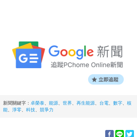
新聞關鍵字：
卓榮泰
、
能源
、
世界
、
再生能源
、
台電
、
數字
、
核
能
、
淨零
、
科技
、
競爭力